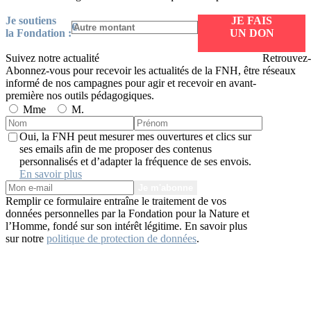
Ponctuel
Mensuel
IFI
66
Je soutiens
JE FAIS
€
la Fondation :
UN DON
Suivez notre actualité
Retrouvez-
Abonnez-vous pour recevoir les actualités de la FNH, être
réseaux
informé de nos campagnes pour agir et recevoir en avant-
première nos outils pédagogiques.
Mme
M.
Oui, la FNH peut mesurer mes ouvertures et clics sur
ses emails afin de me proposer des contenus
personnalisés et d’adapter la fréquence de ses envois.
En savoir plus
Je m'abonne
Remplir ce formulaire entraîne le traitement de vos
données personnelles par la Fondation pour la Nature et
l’Homme, fondé sur son intérêt légitime. En savoir plus
sur notre
politique de protection de données
.