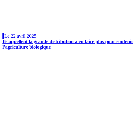
Le 22 avril 2025
Ils appellent la grande distribution à en faire plus pour soutenir
l’agriculture biologique
La Fondation en chiffres
Depuis 1990, la Fondation agit sans dogmatisme, convaincu que
c’est en « Dépassant les clivages et en inspirant les courages » que
l’on pourra relever le défi écologique, sans laisser personne de côté.