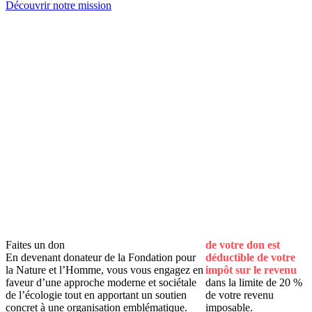
Découvrir notre mission
35 ans d'existence
pour protéger la nature et l’Homme.
1 conseil scientifique
composé de 28 experts.
9 collectivités à nos côtés
pour protéger la nature dans les territoires.
2000 restaurants collectifs
engagés dans Mon Restau Responsable®.
Faites un don
de votre don est
En devenant donateur de la Fondation pour
déductible de votre
la Nature et l’Homme, vous vous engagez en
impôt sur le revenu
faveur d’une approche moderne et sociétale
dans la limite de 20 %
de l’écologie tout en apportant un soutien
de votre revenu
concret à une organisation emblématique.
imposable.