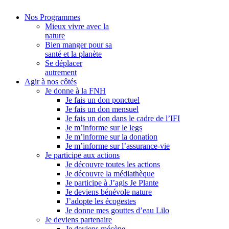
Nos Programmes
Mieux vivre avec la
nature
Bien manger pour sa
santé et la planète
Se déplacer
autrement
Agir à nos côtés
Je donne à la FNH
Je fais un don ponctuel
Je fais un don mensuel
Je fais un don dans le cadre de l’IFI
Je m’informe sur le legs
Je m’informe sur la donation
Je m’informe sur l’assurance-vie
Je participe aux actions
Je découvre toutes les actions
Je découvre la médiathèque
Je participe à J’agis Je Plante
Je deviens bénévole nature
J’adopte les écogestes
Je donne mes gouttes d’eau Lilo
Je deviens partenaire
Je deviens mécène