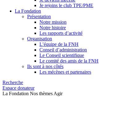
Je rejoins le club TPE/PME
La Fondation
Présentation
Notre mission
Notre histoire
Les rapports d’activité
Organisation
L’équipe de la FNH
Conseil d’administration
Le Conseil scientifique
Le comité des amis de la FNH
Ils sont à nos côtés
Les mécènes et partenaires
Recherche
Espace donateur
La Fondation
Nos thèmes
Agir
Face au changement
climatique, notre meilleur allié
a des racines.