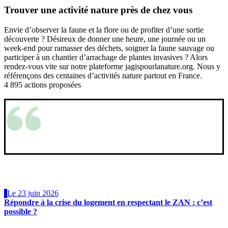
Trouver une activité nature près de chez vous
Envie d’observer la faune et la flore ou de profiter d’une sortie
découverte ? Désireux de donner une heure, une journée ou un
week-end pour ramasser des déchets, soigner la faune sauvage ou
participer à un chantier d’arrachage de plantes invasives ? Alors
rendez-vous vite sur notre plateforme jagispourlanature.org. Nous y
référençons des centaines d’activités nature partout en France.
4 895 actions proposées
Participer à J’agis pour la nature
Ensemble, créons un monde où
protéger la nature n’est plus une
contrainte qui oppose mais une
évidence qui nous rassemble.
Nos prises de parole
Le 23 juin 2026
Répondre à la crise du logement en respectant le ZAN : c’est
possible ?