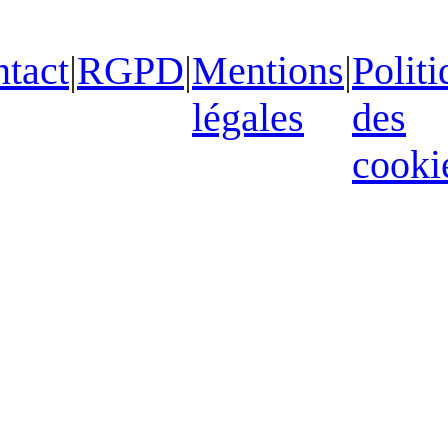
tact
|
RGPD
|
Mentions
|
Politi
légales
des
cooki