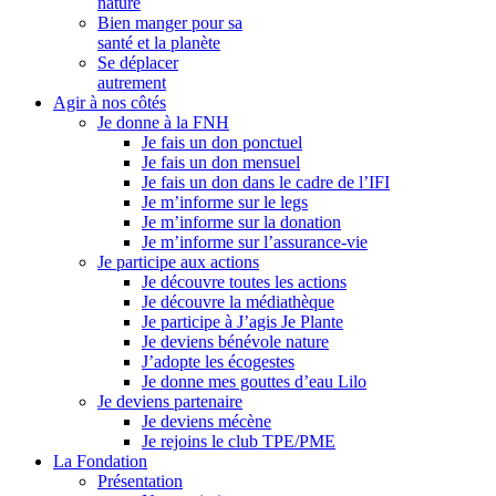
nature
Bien manger pour sa
santé et la planète
Se déplacer
autrement
Agir à nos côtés
Je donne à la FNH
Je fais un don ponctuel
Je fais un don mensuel
Je fais un don dans le cadre de l’IFI
Je m’informe sur le legs
Je m’informe sur la donation
Je m’informe sur l’assurance-vie
Je participe aux actions
Je découvre toutes les actions
Je découvre la médiathèque
Je participe à J’agis Je Plante
Je deviens bénévole nature
J’adopte les écogestes
Je donne mes gouttes d’eau Lilo
Je deviens partenaire
Je deviens mécène
Je rejoins le club TPE/PME
La Fondation
Présentation