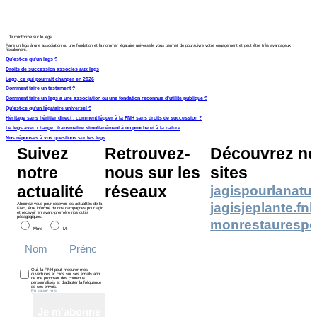
Je m’informe sur le legs
Faire un legs à une association ou une fondation et la nommer légataire universelle vous permet de poursuivre votre engagement et peut être très avantageux
fiscalement.
Qu’est-ce qu’un legs ?
Droits de succession associés aux legs
Legs, ce qui pourrait changer en 2026
Comment faire un testament ?
Comment faire un legs à une association ou une fondation reconnue d’utilité publique ?
Qu’est-ce qu’un légataire universel ?
Héritage sans héritier direct : comment léguer à la FNH sans droits de succession ?
Le legs avec charge : transmettre simultanément à un proche et à la nature
Nos réponses à vos questions sur les legs
Suivez
Retrouvez-
Découvrez no
notre
nous sur les
sites
actualité
réseaux
jagispourlanatur
jagisjeplante.fn
Abonnez-vous pour recevoir les actualités de la
FNH, être informé de nos campagnes pour agir
et recevoir en avant-première nos outils
pédagogiques.
monrestaurespo
Mme
M.
Oui, la FNH peut mesurer mes
ouvertures et clics sur ses emails afin
de me proposer des contenus
personnalisés et d’adapter la fréquence
de ses envois.
En savoir plus
Je m'abonne