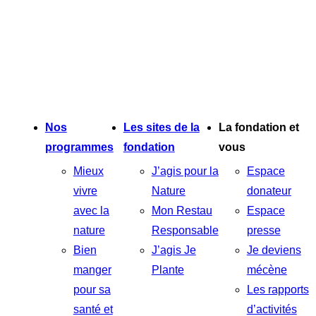
Nos
Les sites de la
La fondation et
programmes
fondation
vous
Mieux
J’agis pour la
Espace
vivre
Nature
donateur
avec la
Mon Restau
Espace
nature
Responsable
presse
Bien
J’agis Je
Je deviens
manger
Plante
mécène
pour sa
Les rapports
santé et
d’activités