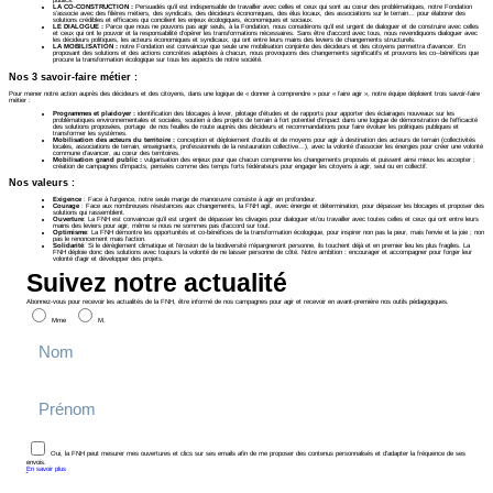
publics.
LA CO-CONSTRUCTION :
Persuadés qu’il est indispensable de travailler avec celles et ceux qui sont au cœur des problématiques, notre Fondation
s’associe avec des filières métiers, des syndicats, des décideurs économiques, des élus locaux, des associations sur le terrain… pour élaborer des
solutions crédibles et efficaces qui concilient les enjeux écologiques, économiques et sociaux.
LE DIALOGUE :
Parce que nous ne pouvons pas agir seuls, à la Fondation, nous considérons qu’il est urgent de dialoguer et de construire avec celles
et ceux qui ont le pouvoir et la responsabilité d’opérer les transformations nécessaires. Sans être d’accord avec tous, nous revendiquons dialoguer avec
les décideurs politiques, les acteurs économiques et syndicaux, qui ont entre leurs mains des leviers de changements structurels.
LA MOBILISATION :
notre Fondation est convaincue que seule une mobilisation conjointe des décideurs et des citoyens permettra d’avancer. En
proposant des solutions et des actions concrètes adaptées à chacun, nous provoquons des changements significatifs et prouvons les co--bénéfices que
procure la transformation écologique sur tous les aspects de notre société.
Nos 3 savoir-faire métier :
Pour mener notre action auprès des décideurs et des citoyens, dans une logique de « donner à comprendre » pour « faire agir », notre équipe déploient trois savoir-faire
métier :
Programmes et plaidoyer :
identification des blocages à lever, pilotage d’études et de rapports pour apporter des éclairages nouveaux sur les
problématiques environnementales et sociales, soutien à des projets de terrain à fort potentiel d’impact dans une logique de démonstration de l’efficacité
des solutions proposées, portage de nos feuilles de route auprès des décideurs et recommandations pour faire évoluer les politiques publiques et
transformer les systèmes.
Mobilisation des acteurs du territoire :
conception et déploiement d’outils et de moyens pour agir à destination des acteurs de terrain (collectivités
locales, associations de terrain, enseignants, professionnels de la restauration collective…), avec la volonté d’associer les énergies pour créer une volonté
commune d’avancer, au cœur des territoires.
Mobilisation grand public :
vulgarisation des enjeux pour que chacun comprenne les changements proposés et puissent ainsi mieux les accepter ;
création de campagnes d'impacts, pensées comme des temps forts fédérateurs pour engager les citoyens à agir, seul ou en collectif.
Nos valeurs :
Exigence
: Face à l’urgence, notre seule marge de manœuvre consiste à agir en profondeur.
Courage
: Face aux nombreuses résistances aux changements, la FNH agit, avec énergie et détermination, pour dépasser les blocages et proposer des
solutions qui rassemblent.
Ouverture
: La FNH est convaincue qu’il est urgent de dépasser les clivages pour dialoguer et/ou travailler avec toutes celles et ceux qui ont entre leurs
mains des leviers pour agir, même si nous ne sommes pas d’accord sur tout.
Optimisme
: La FNH démontre les opportunités et co-bénéfices de la transformation écologique, pour inspirer non pas la peur, mais l’envie et la joie ; non
pas le renoncement mais l’action.
Solidarité
: Si le dérèglement climatique et l’érosion de la biodiversité n’épargneront personne, ils touchent déjà et en premier lieu les plus fragiles. La
FNH déploie donc des solutions avec toujours la volonté de ne laisser personne de côté. Notre ambition : encourager et accompagner pour forger leur
volonté d’agir et développer des projets.
Suivez notre actualité
Abonnez-vous pour recevoir les actualités de la FNH, être informé de nos campagnes pour agir et recevoir en avant-première nos outils pédagogiques.
Mme
M.
Oui, la FNH peut mesurer mes ouvertures et clics sur ses emails afin de me proposer des contenus personnalisés et d’adapter la fréquence de ses
envois.
En savoir plus