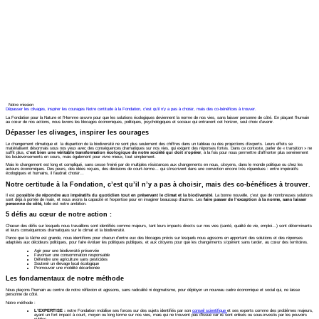
Notre mission
Dépasser les clivages, inspirer les courages
Notre certitude à la Fondation, c’est qu’il n’y a pas à choisir, mais des co-bénéfices à trouver.
La Fondation pour la Nature et l’Homme œuvre pour que les solutions écologiques deviennent la norme de nos vies, sans laisser personne de côté. En plaçant l’humain
au cœur de nos actions, nous levons les blocages économiques, politiques, psychologiques et sociaux qui entravent cet horizon, seul choix d’avenir.
Dépasser les clivages, inspirer les courages
Le changement climatique et la disparition de la biodiversité ne sont plus seulement des chiffres dans un tableau ou des projections d’experts. Leurs effets se
matérialisent désormais sous nos yeux avec des conséquences dramatiques sur nos vies, qui exigent des réponses fortes. Dans ce contexte, parler de « transition » ne
suffit plus,
c’est bien une véritable transformation écologique de notre société qui doit s’opérer
, à la fois pour nous permettre d’affronter plus sereinement
les bouleversements en cours, mais également pour vivre mieux, tout simplement.
Mais le changement est long et compliqué, sans cesse freiné par de multiples résistances aux changements en nous, citoyens, dans le monde politique ou chez les
acteurs économiques. Des peurs, des idées reçues, des décisions de court-terme… qui s’inscrivent dans une conviction encore très répandues : entre impératifs
écologiques et humains, il faudrait choisir…
Notre certitude à la Fondation, c’est qu’il n’y a pas à choisir, mais des co-bénéfices à trouver.
Il est
possible de répondre aux impératifs du quotidien tout en préservant le climat et la biodiversité
. La bonne nouvelle, c’est que de nombreuses solutions
sont déjà à portée de main, et nous avons la capacité et l’expertise pour en imaginer beaucoup d’autres. Les
faire passer de l’exception à la norme, sans laisser
personne de côté,
telle est notre ambition.
5 défis au cœur de notre action :
Chacun des défis sur lesquels nous travaillons sont identifiés comme majeurs, tant leurs impacts directs sur nos vies (santé, qualité de vie, emploi…) sont déterminants
et leurs conséquences dramatiques sur le climat et la biodiversité.
Parce que la tâche est grande, nous identifions pour chacun d’entre eux des blocages précis sur lesquels nous agissons en apportant des solutions et des réponses
adaptées aux décideurs politiques, pour faire évoluer les politiques publiques, et aux citoyens pour que les changements s’opèrent sans tarder, au cœur des territoires.
Agir pour une biodiversité préservée
Favoriser une consommation responsable
Défendre une agriculture sans pesticides
Soutenir un élevage local écologique
Promouvoir une mobilité décarbonée
Les fondamentaux de notre méthode
Nous plaçons l’humain au centre de notre réflexion et agissons, sans radicalité ni dogmatisme, pour déployer un nouveau cadre économique et social qui, ne laisse
personne de côté.
Notre méthode :
L’EXPERTISE :
notre Fondation mobilise ses forces sur des sujets identifiés par son
conseil scientifique
et ses experts comme des problèmes majeurs,
ayant un fort impact à court, moyen ou long terme sur nos vies, mais qui ne trouvent pas d’issue car ils sont enlisés ou sous-investis par les pouvoirs