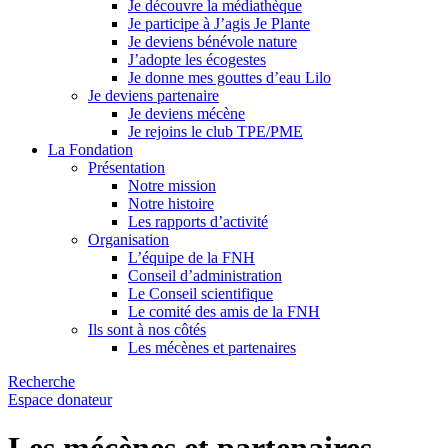
Je découvre la médiathèque
Je participe à J’agis Je Plante
Je deviens bénévole nature
J’adopte les écogestes
Je donne mes gouttes d’eau Lilo
Je deviens partenaire
Je deviens mécène
Je rejoins le club TPE/PME
La Fondation
Présentation
Notre mission
Notre histoire
Les rapports d’activité
Organisation
L’équipe de la FNH
Conseil d’administration
Le Conseil scientifique
Le comité des amis de la FNH
Ils sont à nos côtés
Les mécènes et partenaires
Recherche
Espace donateur