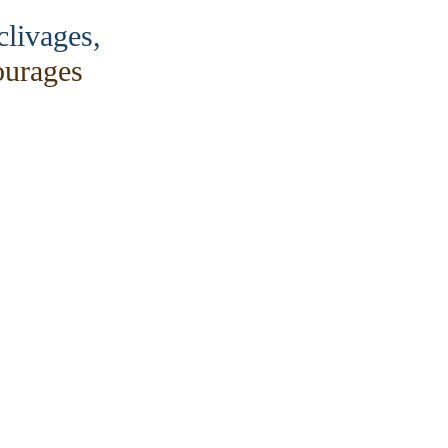
clivages,
courages