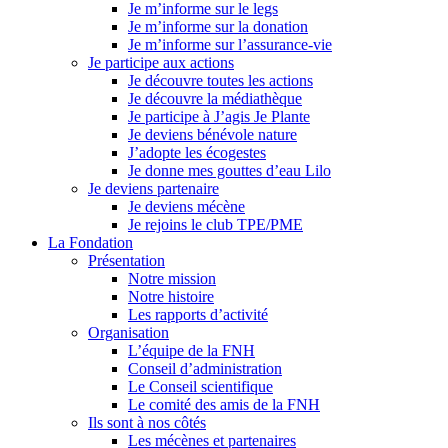
Je m’informe sur le legs
Je m’informe sur la donation
Je m’informe sur l’assurance-vie
Je participe aux actions
Je découvre toutes les actions
Je découvre la médiathèque
Je participe à J’agis Je Plante
Je deviens bénévole nature
J’adopte les écogestes
Je donne mes gouttes d’eau Lilo
Je deviens partenaire
Je deviens mécène
Je rejoins le club TPE/PME
La Fondation
Présentation
Notre mission
Notre histoire
Les rapports d’activité
Organisation
L’équipe de la FNH
Conseil d’administration
Le Conseil scientifique
Le comité des amis de la FNH
Ils sont à nos côtés
Les mécènes et partenaires