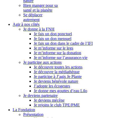
nature
Bien manger pour sa
santé et la planète
Se déplacer
autrement
Agir à nos côtés
Je donne à la FNH
Je fais un don ponctuel
Je fais un don mensuel
Je fais un don dans le cadre de l’IFI
Je m’informe sur le legs
Je m’informe sur la donation
Je m’informe sur l’assurance-vie
Je participe aux actions
Je découvre toutes les actions
Je découvre la médiathèque
Je participe à J’agis Je Plante
Je deviens bénévole nature
J’adopte les écogestes
Je donne mes gouttes d’eau Lilo
Je deviens partenaire
Je deviens mécène
Je rejoins le club TPE/PME
La Fondation
Présentation