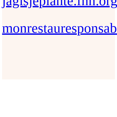
jagisjeplante.fnh.or
monrestauresponsab