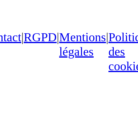
tact
|
RGPD
|
Mentions
|
Politi
légales
des
cooki