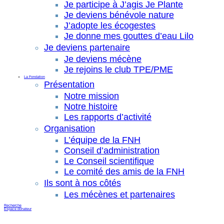
Je participe à J’agis Je Plante
Je deviens bénévole nature
J’adopte les écogestes
Je donne mes gouttes d’eau Lilo
Je deviens partenaire
Je deviens mécène
Je rejoins le club TPE/PME
La Fondation
Présentation
Notre mission
Notre histoire
Les rapports d’activité
Organisation
L’équipe de la FNH
Conseil d’administration
Le Conseil scientifique
Le comité des amis de la FNH
Ils sont à nos côtés
Les mécènes et partenaires
Recherche
Espace donateur