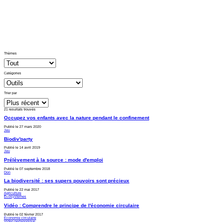
Thèmes
Catégories
Trier par
21 resultats
trouvés
Occupez vos enfants avec la nature pendant le confinement
Publié le 27 mars 2020
Jeu
Biodiv'party
Publié le 14 avril 2019
Jeu
Prélèvement à la source : mode d'emploi
Publié le 07 septembre 2018
Don
La biodiversité : ses supers pouvoirs sont précieux
Publié le 22 mai 2017
Agriculture
Ecosystèmes
Vidéo : Comprendre le principe de l'économie circulaire
Publié le 02 février 2017
Économie circulaire
Vidéo pédagogique