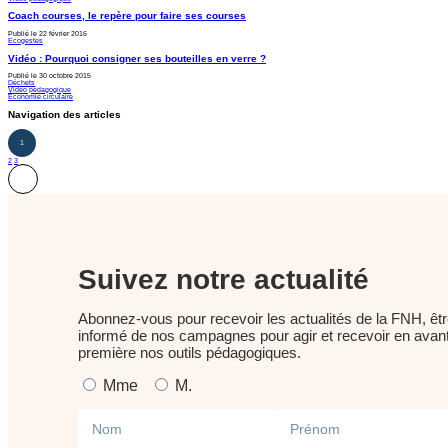
Coach courses, le repère pour faire ses courses
Publié le 22 février 2016
Ecogestes
Vidéo : Pourquoi consigner ses bouteilles en verre ?
Publié le 30 octobre 2015
Déchets
Vidéo pédagogique
Économie circulaire
Navigation des articles
1
2
3
Suivez notre actualité
Abonnez-vous pour recevoir les actualités de la FNH, êt
informé de nos campagnes pour agir et recevoir en avan
première nos outils pédagogiques.
Mme
M.