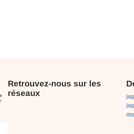
Retrouvez-nous sur les
D
réseaux
re
ja
t-
jag
mo