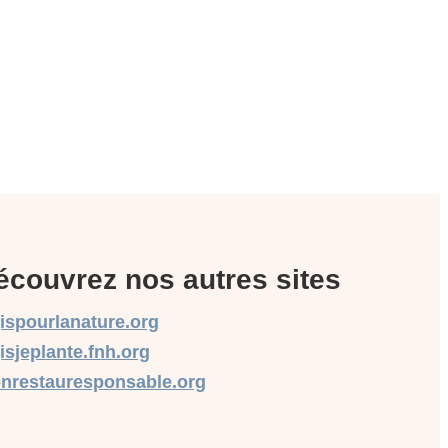
écouvrez nos autres sites
gispourlanature.org
isjeplante.fnh.org
nrestauresponsable.org