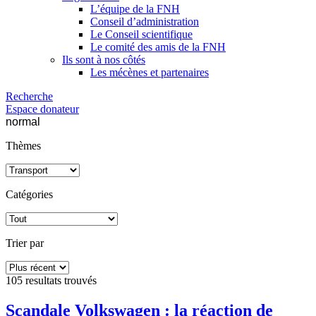
L’équipe de la FNH
Conseil d’administration
Le Conseil scientifique
Le comité des amis de la FNH
Ils sont à nos côtés
Les mécènes et partenaires
Recherche
Espace donateur
normal
Thèmes
Catégories
Trier par
105 resultats
trouvés
Scandale Volkswagen : la réaction de