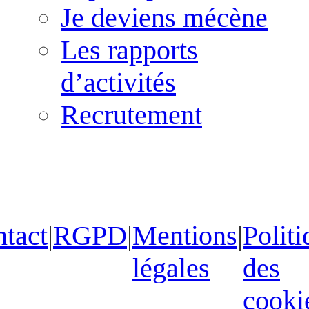
Je deviens mécène
Les rapports
d’activités
Recrutement
tact
|
RGPD
|
Mentions
|
Politi
légales
des
cooki