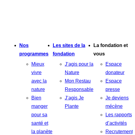
Nos
Les sites de la
La fondation et
programmes
fondation
vous
Mieux
J’agis pour la
Espace
vivre
Nature
donateur
avec la
Mon Restau
Espace
nature
Responsable
presse
Bien
J’agis Je
Je deviens
manger
Plante
mécène
pour sa
Les rapports
santé et
d’activités
la planète
Recrutement