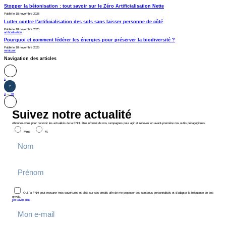
Stopper la bétonisation : tout savoir sur le Zéro Artificialisation Nette
Publié le 18 novembre 2025
Lutter contre l'artificialisation des sols sans laisser personne de côté
Publié le 18 novembre 2025
artificialisation
Pourquoi et comment fédérer les énergies pour préserver la biodiversité ?
Publié le 18 novembre 2025
renaturer
Navigation des articles
1
2
3
…
49
Suivez notre actualité
Abonnez-vous pour recevoir les actualités de la FNH, être informé de nos campagnes pour agir et recevoir en avant-première nos outils pédagogiques.
Mme
M.
Oui, la FNH peut mesurer mes ouvertures et clics sur ses emails afin de me proposer des contenus personnalisés et d’adapter la fréquence de ses
envois.
En savoir plus