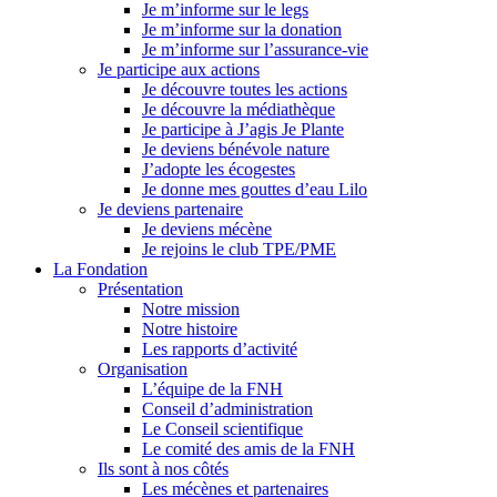
Je m’informe sur le legs
Je m’informe sur la donation
Je m’informe sur l’assurance-vie
Je participe aux actions
Je découvre toutes les actions
Je découvre la médiathèque
Je participe à J’agis Je Plante
Je deviens bénévole nature
J’adopte les écogestes
Je donne mes gouttes d’eau Lilo
Je deviens partenaire
Je deviens mécène
Je rejoins le club TPE/PME
La Fondation
Présentation
Notre mission
Notre histoire
Les rapports d’activité
Organisation
L’équipe de la FNH
Conseil d’administration
Le Conseil scientifique
Le comité des amis de la FNH
Ils sont à nos côtés
Les mécènes et partenaires