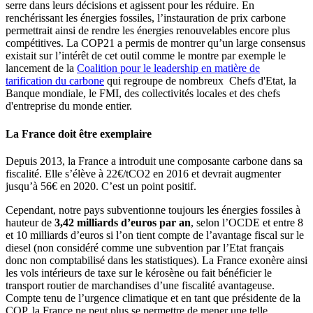
serre dans leurs décisions et agissent pour les réduire. En
renchérissant les énergies fossiles, l’instauration de prix carbone
permettrait ainsi de rendre les énergies renouvelables encore plus
compétitives. La COP21 a permis de montrer qu’un large consensus
existait sur l’intérêt de cet outil comme le montre par exemple le
lancement de la
Coalition pour le leadership en matière de
tarification du carbone
qui regroupe de nombreux Chefs d'Etat, la
Banque mondiale, le FMI, des collectivités locales et des chefs
d'entreprise du monde entier.
La France doit être exemplaire
Depuis 2013, la France a introduit une composante carbone dans sa
fiscalité. Elle s’élève à 22€/tCO2 en 2016 et devrait augmenter
jusqu’à 56€ en 2020. C’est un point positif.
Cependant, notre pays subventionne toujours les énergies fossiles à
hauteur de
3,42 milliards d’euros par an
, selon l’OCDE et entre 8
et 10 milliards d’euros si l’on tient compte de l’avantage fiscal sur le
diesel (non considéré comme une subvention par l’Etat français
donc non comptabilisé dans les statistiques). La France exonère ainsi
les vols intérieurs de taxe sur le kérosène ou fait bénéficier le
transport routier de marchandises d’une fiscalité avantageuse.
Compte tenu de l’urgence climatique et en tant que présidente de la
COP, la France ne peut plus se permettre de mener une telle