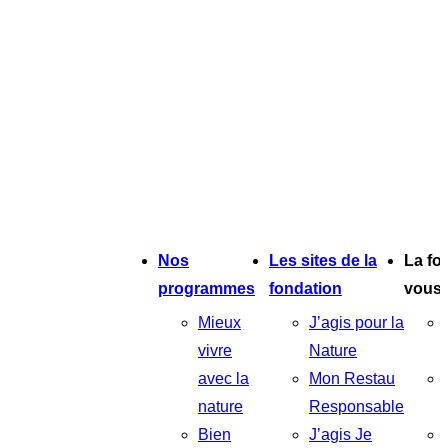
Nos
Les sites de la
La fo
programmes
fondation
vous
Mieux
J’agis pour la
vivre
Nature
avec la
Mon Restau
nature
Responsable
Bien
J’agis Je