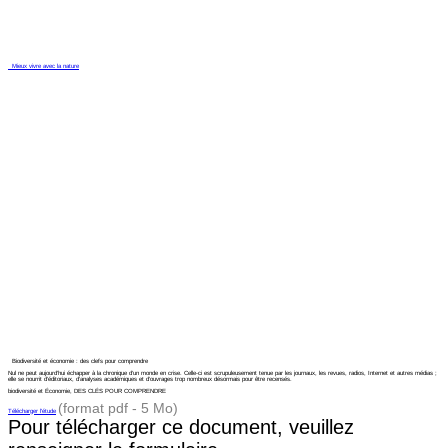
Mieux vivre avec la nature
Biodiversité et économie : des clefs pour comprendre
Nul ne peut aujourd’hui échapper à la chronique d’un monde en crise. Celle-ci est scrupuleusement tenue par les journaux, les revues, radios, Internet et autres médias ;
elle se nourrit d’éditoriaux, d’analyses académiques et d’ouvrages trop nombreux désormais pour être recensés.
biodiversité et Économie, DES CLÉS POUR COMPRENDRE
(format pdf - 5 Mo)
Télécharger l'étude
Pour télécharger ce document, veuillez