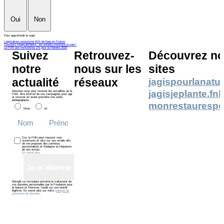
Oui
Non
Pour approfondir le sujet
L'agriculture consomme 61% de l'eau en France
Concours #JagisJePlante : les enfants montrent la voie !
La FNH aux Rencontres 1% pour la Planète 2026
Suivez
Retrouvez-
Découvrez no
notre
nous sur les
sites
actualité
réseaux
jagispourlanatur
jagisjeplante.fn
Abonnez-vous pour recevoir les actualités de la
FNH, être informé de nos campagnes pour agir
et recevoir en avant-première nos outils
pédagogiques.
monrestaurespo
Mme
M.
Oui, la FNH peut mesurer mes
ouvertures et clics sur ses emails afin
de me proposer des contenus
personnalisés et d’adapter la fréquence
de ses envois.
En savoir plus
Je m'abonne
Remplir ce formulaire entraîne le traitement de
vos données personnelles par la Fondation pour
la Nature et l’Homme, fondé sur son intérêt
légitime. En savoir plus sur notre
politique de
protection de données
.