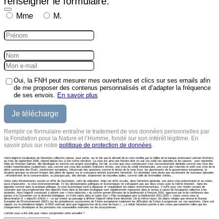
renseigner le formulaire.
Mme
M.
Oui, la FNH peut mesurer mes ouvertures et clics sur ses emails afin
de me proposer des contenus personnalisés et d’adapter la fréquence
de ses envois.
En savoir plus
Remplir ce formulaire entraîne le traitement de vos données personnelles par
la Fondation pour la Nature et l’Homme, fondé sur son intérêt légitime. En
savoir plus sur notre
politique de protection de données
.
Cette légitime focalisation de l’attention collective repose, pour partie, sur le fait que le déroulé de la crise révélée par la faillite de la banque américaine Lehman Brothers,
au mois de septembre 2008, répond depuis lors à une trame narrative. La crise est ainsi une histoire dont on suit (ou subit) les épisodes et les saisons : pour reprendre
l’idée de Christian Salmon, elle développe en somme son propre storytelling. De fait, la crise que nous connaissons s’est successivement déclinée comme une crise des
crédits hypothécaires (subprimes), puis comme une crise des produits ﬁnanciers titrisés, une crise du crédit interbancaire, une crise des marchés et enﬁn une crise de la
dette souveraine des États, notamment européens. Désormais des questions comme le destin de la zone Euro, les ajustements de la gouvernance européenne, la
situation grecque ou encore l’impact des plans de rigueur sur la croissance attirent justement l’attention. En attendant sans doute que surviennent de nouveaux épisodes
: effondrement de la consommation, ou pourquoi pas, dès demain, éclatement de nouvelles bulles, comme celle de l’immobilier chinois…
Cette suite d’évènements suscite un effet de fascination, voire de sidération. Mais cet effet occulte, dans l’attention générale, une autre crise préexistante et au moins
aussi impactante : la crise environnementale. Or les décisionnaires politiques et économiques ne s’attaquent pas aux deux crises avec la même intensité : dans les
agendas comme dans la pratique politique, la crise économique tend à dépasser et marginaliser les enjeux environnementaux. Il sufﬁt pour s’en rendre compte de
constater que l’accomplissement des objectifs ﬁxés dans le domaine écologique sont régulièrement repoussés dans le temps à raison de l’incapacité collective à les
atteindre. Ainsi l’objectif consistant à obtenir une « forte réduction » du rythme annuel d’érosion de la biodiversité à l’horizon 2010, approuvé par la 6e conférence des
parties à la Convention sur la diversité biologique, a-t-il été repris dans le cadre d’un « Plan stratégique pour la biodiversité 2011-2020 », mieux connu sous la
dénomination d’ « objectifs d’Aichi » - ce qui revient au passage à différer l’objectif initial d’une décennie. De la même façon, les bilans mitigés que dresse le Bureau
Européen de l’Environnement (BEE) sur les présidences successives de l’Union européenne traduisent les difﬁcultés de l’Union à progresser sur ces questions. Dans son
rapport sur la présidence belge1, le BEE estimait ainsi que l’aggrava-tion de la crise de l’euro (…) a réduit l’attention portée à des crises permanentes telles que les
changements climatiques et les pressions non soutenables exercées sur les écosystèmes.
L'article vous a été utile pour mieux comprendre cette actualité ?