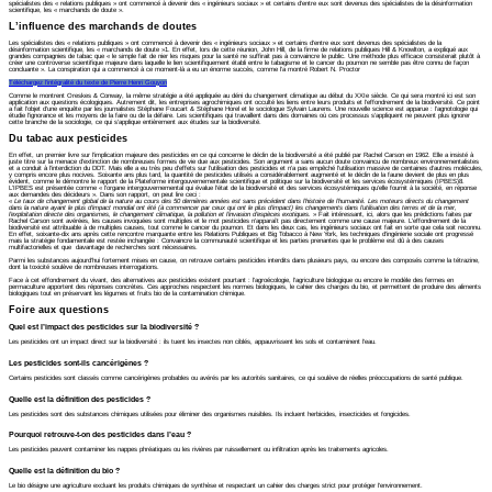
spécialistes des « relations publiques » ont commencé à devenir des « ingénieurs sociaux » et certains d’entre eux sont devenus des spécialistes de la désinformation
scientifique, les « marchands de doute ».
L’influence des marchands de doutes
Les spécialistes des « relations publiques » ont commencé à devenir des « ingénieurs sociaux » et certains d’entre eux sont devenus des spécialistes de la
désinformation scientifique, les « marchands de doute »1. En effet, lors de cette réunion, John Hill, de la firme de relations publiques Hill & Knowlton, a expliqué aux
grandes compagnies de tabac que « le simple fait de nier les risques pour la santé ne suffirait pas à convaincre le public. Une méthode plus efficace consisterait plutôt à
créer une controverse scientifique majeure dans laquelle le lien scientifiquement établi entre le tabagisme et le cancer du poumon ne semble pas être connu de façon
concluante ». La conspiration qui a commencé à ce moment-là a eu un énorme succès, comme l’a montré Robert N. Proctor
Téléchargez l’intégralité du texte de Pierre Henri Gouyon
Comme le montrent Oreskes & Conway, la même stratégie a été appliquée au déni du changement climatique au début du XXIe siècle. Ce qui sera montré ici est son
application aux questions écologiques. Autrement dit, les entreprises agrochimiques ont occulté les liens entre leurs produits et l’effondrement de la biodiversité. Ce point
a fait l’objet d’une enquête par les journalistes Stéphane Foucart & Stéphane Horel et le sociologue Sylvain Laurens. Une nouvelle science est apparue : l’agnotologie qui
étudie l’ignorance et les moyens de la faire ou de la défaire. Les scientifiques qui travaillent dans des domaines où ces processus s’appliquent ne peuvent plus ignorer
cette branche de la sociologie, ce qui s’applique entièrement aux études sur la biodiversité.
Du tabac aux pesticides
En effet, un premier livre sur l’implication majeure des pesticides en ce qui concerne le déclin de la biodiversité a été publié par Rachel Carson en 1962. Elle a insisté à
juste titre sur la menace d’extinction de nombreuses formes de vie due aux pesticides. Son argument a sans aucun doute convaincu de nombreux environnementalistes
et a conduit à l’interdiction du DDT. Mais elle a eu très peu d’effets sur l’utilisation des pesticides et n’a pas empêché l’utilisation massive de centaines d’autres molécules,
y compris encore plus nocives. Soixante ans plus tard, la quantité de pesticides utilisés a considérablement augmenté et le déclin de la faune devient de plus en plus
évident, comme le démontre le rapport de la Plateforme intergouvernementale scientifique et politique sur la biodiversité et les services écosystémiques (IPBES)8.
L’IPBES est présentée comme « l’organe intergouvernemental qui évalue l’état de la biodiversité et des services écosystémiques qu’elle fournit à la société, en réponse
aux demandes des décideurs ». Dans son rapport, on peut lire ceci :
«
Le taux de changement global de la nature au cours des 50 dernières années est sans précédent dans l’histoire de l’humanité. Les moteurs directs du changement
dans la nature ayant le plus d’impact mondial ont été (à commencer par ceux qui ont le plus d’impact) les changements dans l’utilisation des terres et de la mer,
l’exploitation directe des organismes, le changement climatique, la pollution et l’invasion d’espèces exotiques.
» Fait intéressant, ici, alors que les prédictions faites par
Rachel Carson sont avérées, les causes invoquées sont multiples et le mot pesticides n’apparaît pas directement comme une cause majeure. L’effondrement de la
biodiversité est attribuable à de multiples causes, tout comme le cancer du poumon. Et dans les deux cas, les ingénieurs sociaux ont fait en sorte que cela soit reconnu.
En effet, soixante-dix ans après cette rencontre marquante entre les Relations Publiques et Big Tobacco à New York, les techniques d’ingénierie sociale ont progressé
mais la stratégie fondamentale est restée inchangée : Convaincre la communauté scientifique et les parties prenantes que le problème est dû à des causes
multifactorielles et que davantage de recherches sont nécessaires.
Parmi les substances aujourd’hui fortement mises en cause, on retrouve certains pesticides interdits dans plusieurs pays, ou encore des composés comme la tétrazine,
dont la toxicité soulève de nombreuses interrogations.
Face à cet effondrement du vivant, des alternatives aux pesticides existent pourtant : l’agroécologie, l’agriculture biologique ou encore le modèle des fermes en
permaculture apportent des réponses concrètes. Ces approches respectent les normes biologiques, le cahier des charges du bio, et permettent de produire des aliments
biologiques tout en préservant les légumes et fruits bio de la contamination chimique.
Foire aux questions
Quel est l’impact des pesticides sur la biodiversité ?
Les pesticides ont un impact direct sur la biodiversité : ils tuent les insectes non ciblés, appauvrissent les sols et contaminent l’eau.
Les pesticides sont-ils cancérigènes ?
Certains pesticides sont classés comme cancérigènes probables ou avérés par les autorités sanitaires, ce qui soulève de réelles préoccupations de santé publique.
Quelle est la définition des pesticides ?
Les pesticides sont des substances chimiques utilisées pour éliminer des organismes nuisibles. Ils incluent herbicides, insecticides et fongicides.
Pourquoi retrouve-t-on des pesticides dans l’eau ?
Les pesticides peuvent contaminer les nappes phréatiques ou les rivières par ruissellement ou infiltration après les traitements agricoles.
Quelle est la définition du bio ?
Le bio désigne une agriculture excluant les produits chimiques de synthèse et respectant un cahier des charges strict pour protéger l’environnement.