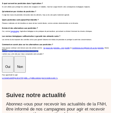
À quoi servent les pesticides dans l’agriculture ?
Ils sont utilisés pour protéger les cultures des ravageurs et maladies, mais leur usage intensif a des conséquences écologiques majeures.
Qu’entend-on par résidus de pesticides ?
Il s'agit des traces de pesticides retrouvées dans les aliments, l’eau ou les sols après traitement agricole.
Quels pesticides sont aujourd’hui interdits ?
Plusieurs molécules ont été interdites en raison de leur toxicité élevée, comme certains néonicotinoïdes ou la tétrazine.
Existe-t-il des alternatives aux pesticides ?
Oui, comme
l’agroécologie
, l’agriculture biologique ou les pratiques de permaculture, qui excluent ou limitent fortement les intrants chimiques.
Les normes biologiques suffisent-elles à garantir des aliments sains ?
Les normes du bio imposent des contrôles stricts pour garantir l’absence de résidus de pesticides et protéger la santé des consommateurs.
Comment en savoir plus sur les alternatives aux pesticides ?
Vous pouvez continuer votre lecture avec des articles comme :
Se passer des pesticides : c’est possible
ou
Incohérences du règlement UE sur les pesticides
. Bonne
lecture !
Téléchargez l’intégralité du texte de Pierre Henri Gouyon
L'article vous a été utile pour mieux comprendre cette actualité ?
Oui
Non
Pour approfondir le sujet
Le Conseil scientifique de la FNH publie : « Quelles sciences pour le monde à venir ? »
Suivez notre actualité
Abonnez-vous pour recevoir les actualités de la FNH,
être informé de nos campagnes pour agir et recevoir