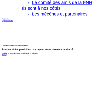
Le comité des amis de la FNH
Ils sont à nos côtés
Les mécènes et partenaires
Recherche
Espace donateur
Défendre une agriculture sans pesticides
Biodiversité et pesticides : un impact volontairement minimisé
Publié le 14 septembre 2021 , mis à jour le 19 juillet 2025
Accueil