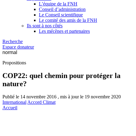
L’équipe de la FNH
Conseil d’administration
Le Conseil scientifique
Le comité des amis de la FNH
Ils sont à nos côtés
Les mécènes et partenaires
Recherche
Espace donateur
normal
Propositions
COP22: quel chemin pour protéger la
nature?
Publié le 14 novembre 2016 , mis à jour le 19 novembre 2020
International
Accord Climat
Accueil