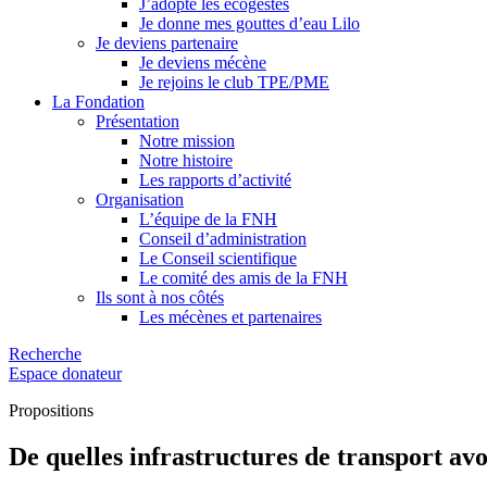
J’adopte les écogestes
Je donne mes gouttes d’eau Lilo
Je deviens partenaire
Je deviens mécène
Je rejoins le club TPE/PME
La Fondation
Présentation
Notre mission
Notre histoire
Les rapports d’activité
Organisation
L’équipe de la FNH
Conseil d’administration
Le Conseil scientifique
Le comité des amis de la FNH
Ils sont à nos côtés
Les mécènes et partenaires
Recherche
Espace donateur
Propositions
De quelles infrastructures de transport a