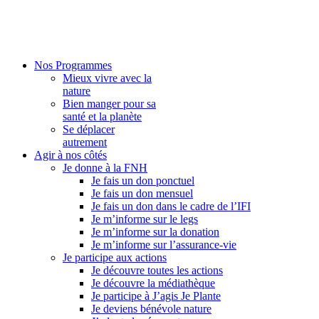
Nos Programmes
Mieux vivre avec la
nature
Bien manger pour sa
santé et la planète
Se déplacer
autrement
Agir à nos côtés
Je donne à la FNH
Je fais un don ponctuel
Je fais un don mensuel
Je fais un don dans le cadre de l’IFI
Je m’informe sur le legs
Je m’informe sur la donation
Je m’informe sur l’assurance-vie
Je participe aux actions
Je découvre toutes les actions
Je découvre la médiathèque
Je participe à J’agis Je Plante
Je deviens bénévole nature