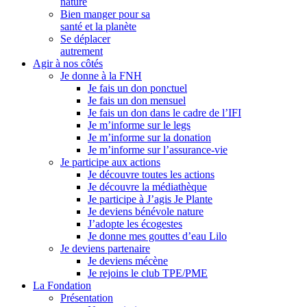
nature
Bien manger pour sa
santé et la planète
Se déplacer
autrement
Agir à nos côtés
Je donne à la FNH
Je fais un don ponctuel
Je fais un don mensuel
Je fais un don dans le cadre de l’IFI
Je m’informe sur le legs
Je m’informe sur la donation
Je m’informe sur l’assurance-vie
Je participe aux actions
Je découvre toutes les actions
Je découvre la médiathèque
Je participe à J’agis Je Plante
Je deviens bénévole nature
J’adopte les écogestes
Je donne mes gouttes d’eau Lilo
Je deviens partenaire
Je deviens mécène
Je rejoins le club TPE/PME
La Fondation
Présentation