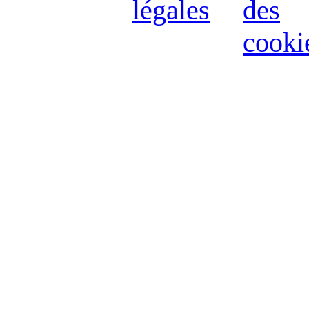
légales
des
cooki