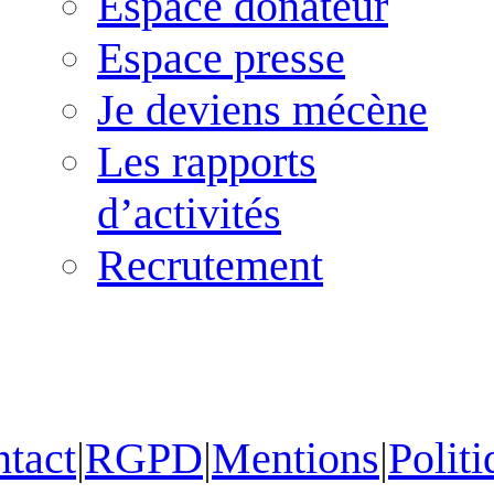
Espace donateur
Espace presse
Je deviens mécène
Les rapports
d’activités
Recrutement
tact
|
RGPD
|
Mentions
|
Politi