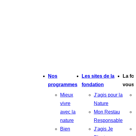
Nos
Les sites de la
La fo
programmes
fondation
vous
Mieux
J’agis pour la
vivre
Nature
avec la
Mon Restau
nature
Responsable
Bien
J’agis Je