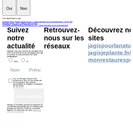
Oui
Non
Pour approfondir le sujet
Stanislas Rigal, premier lauréat du Prix « Jeune chercheur·se en environnement » de la FNH
Nouveau rapport ZAN : l'objectif 2031 en péril !
Le Conseil scientifique de la FNH lance le Prix " Jeune chercheur.se en environnement"
Suivez
Retrouvez-
Découvrez no
notre
nous sur les
sites
actualité
réseaux
jagispourlanatur
jagisjeplante.fn
Abonnez-vous pour recevoir les actualités de la
FNH, être informé de nos campagnes pour agir
et recevoir en avant-première nos outils
pédagogiques.
monrestaurespo
Mme
M.
Oui, la FNH peut mesurer mes
ouvertures et clics sur ses emails afin
de me proposer des contenus
personnalisés et d’adapter la fréquence
de ses envois.
En savoir plus
Je m'abonne
Remplir ce formulaire entraîne le traitement de
vos données personnelles par la Fondation pour
la Nature et l’Homme, fondé sur son intérêt
légitime. En savoir plus sur notre
politique de
protection de données
.