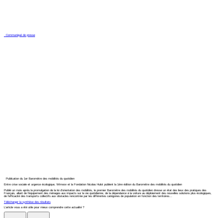
Communiqué de presse
Publication du 1er Baromètre des mobilités du quotidien
Entre crise sociale et urgence écologique, Wimoov et la Fondation Nicolas Hulot publient la 1ère édition du Baromètre des mobilités du quotidien
Publié un mois après la promulgation de la loi d’orientation des mobilités, le premier Baromètre des mobilités du quotidien dresse un état des lieux des pratiques des
Français, allant de l’équipement des ménages aux impacts sur la vie quotidienne, de la dépendance à la voiture au déploiement des nouvelles solutions plus écologiques,
de l’efficacité des transports collectifs aux obstacles rencontrée par les différentes catégories de population en fonction des territoires…
Télécharger la synthèse des résultats
L'article vous a été utile pour mieux comprendre cette actualité ?