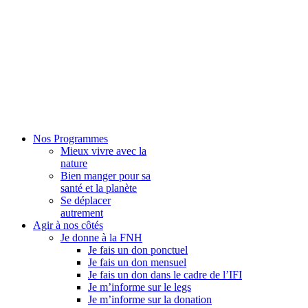
Nos Programmes
Mieux vivre avec la
nature
Bien manger pour sa
santé et la planète
Se déplacer
autrement
Agir à nos côtés
Je donne à la FNH
Je fais un don ponctuel
Je fais un don mensuel
Je fais un don dans le cadre de l’IFI
Je m’informe sur le legs
Je m’informe sur la donation