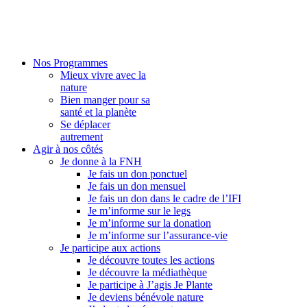
Nos Programmes
Mieux vivre avec la
nature
Bien manger pour sa
santé et la planète
Se déplacer
autrement
Agir à nos côtés
Je donne à la FNH
Je fais un don ponctuel
Je fais un don mensuel
Je fais un don dans le cadre de l’IFI
Je m’informe sur le legs
Je m’informe sur la donation
Je m’informe sur l’assurance-vie
Je participe aux actions
Je découvre toutes les actions
Je découvre la médiathèque
Je participe à J’agis Je Plante
Je deviens bénévole nature