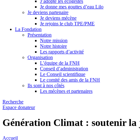
J’adopte les écogestes
Je donne mes gouttes d’eau Lilo
Je deviens partenaire
Je deviens mécène
Je rejoins le club TPE/PME
La Fondation
Présentation
Notre mission
Notre histoire
Les rapports d’activité
Organisation
L’équipe de la FNH
Conseil d’administration
Le Conseil scientifique
Le comité des amis de la FNH
Ils sont à nos côtés
Les mécènes et partenaires
Recherche
Espace donateur
Génération Climat : soutenir la 
Accueil