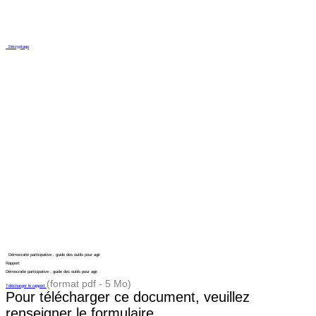
Décryptage
Démocratie participative : guide des outils pour agir
Rapport
Démocratie participative : guide des outils pour agir
(format pdf - 5 Mo)
Télécharger le rapport
Pour télécharger ce document, veuillez
renseigner le formulaire.