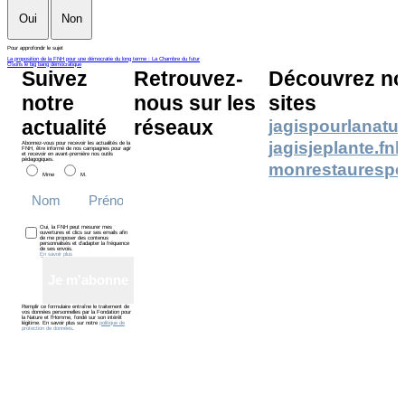
Oui
Non
Pour approfondir le sujet
La proposition de la FNH pour une démocratie du long terme : La Chambre du futur
Osons le big bang démocratique
Suivez
Retrouvez-
Découvrez no
notre
nous sur les
sites
actualité
réseaux
jagispourlanatur
jagisjeplante.fn
Abonnez-vous pour recevoir les actualités de la
FNH, être informé de nos campagnes pour agir
et recevoir en avant-première nos outils
pédagogiques.
monrestaurespo
Mme
M.
Oui, la FNH peut mesurer mes
ouvertures et clics sur ses emails afin
de me proposer des contenus
personnalisés et d’adapter la fréquence
de ses envois.
En savoir plus
Je m'abonne
Remplir ce formulaire entraîne le traitement de
vos données personnelles par la Fondation pour
la Nature et l’Homme, fondé sur son intérêt
légitime. En savoir plus sur notre
politique de
protection de données
.