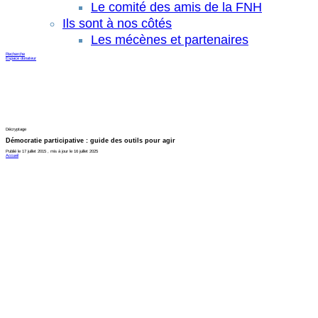
Le comité des amis de la FNH
Ils sont à nos côtés
Les mécènes et partenaires
Recherche
Espace donateur
Décryptage
Démocratie participative : guide des outils pour agir
Publié le 17 juillet 2015 , mis à jour le 16 juillet 2025
Accueil