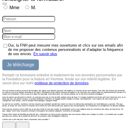
Mme
M.
Oui, la FNH peut mesurer mes ouvertures et clics sur ses emails afin
de me proposer des contenus personnalisés et d’adapter la fréquence
de ses envois.
En savoir plus
Remplir ce formulaire entraîne le traitement de vos données personnelles par
la Fondation pour la Nature et l’Homme, fondé sur son intérêt légitime. En
savoir plus sur notre
politique de protection de données
.
Pour qui cherche à percer la brume de l’actualité, des signes nous laissent percevoir une dualité à un moment clé de notre histoire. D’un côté, des drames qui remettent
en cause le vivre et le décider ensemble et de l’autre, l’émergence d’une volonté farouche d’imaginer et de construire une société basée sur l’épanouissement humain et le
respect de la biosphère. N’est-ce pas là le signe d’un passage, d’une bifurcation, de marches gravies sur la voie de la transition écologique ?
Avec les pierres qui entravent le chemin, ne sommes-nous pas en train de bâtir quelque chose de beau ? À chaque expérience de terrain qu’il m’est donné de vivre, je ne
doute pas que, par petites touches, un groupe d'individus conscients et engagés puisse changer le monde. Historiquement, c’est toujours de cette façon que le
changement s’est produit, comme l’évoque l’anthropologue, Margaret Mead.
Au sein de nos sociétés, nombreux sont les citoyens qui souhaitent prendre leur destin en main et la démocratie participative est l’outil idéal pour y parvenir. Plus que
jamais, le temps est venu d’ouvrir le chantier de la refonte de notre démocratie pour apporter plus de participation, de transparence et de légitimité à la décision publique.
Parce que les citoyens sont le reﬂet de ce qui nous fonde en tant que société, la participation ouvre à une meilleure prise de conscience des enjeux de long terme. De
plus, l’apport d’une vision citoyenne contribue à l’émergence de solutions adaptées, innovantes et partagées.
Faisant nôtre l’esprit de Mandela qui afﬁrmait que « l'éducation est l'arme la plus puissante que vous pouvez utiliser pour changer le monde », je souhaite que ce guide
permette aux acteurs de la société de découvrir de nouveaux outils d’intelligence collective.
L'article vous a été utile pour mieux comprendre cette actualité ?