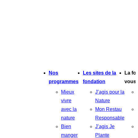
Nos
Les sites de la
La fo
programmes
fondation
vous
Mieux
J’agis pour la
vivre
Nature
avec la
Mon Restau
nature
Responsable
Bien
J’agis Je
manger
Plante