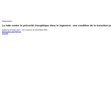
Propositions
La lutte contre la précarité énergétique dans le logement : une condition de la transition j
Publié le 24 mars 2017 , mis à jour le 16 novembre 2020
Rénovation énergétique
Accueil