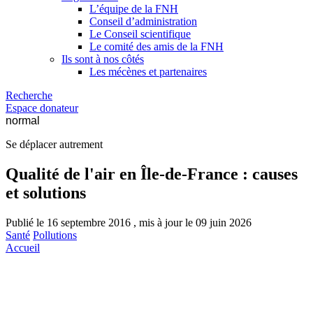
L’équipe de la FNH
Conseil d’administration
Le Conseil scientifique
Le comité des amis de la FNH
Ils sont à nos côtés
Les mécènes et partenaires
Recherche
Espace donateur
normal
Se déplacer autrement
Qualité de l'air en Île-de-France : causes
et solutions
Publié le 16 septembre 2016 , mis à jour le 09 juin 2026
Santé
Pollutions
Accueil