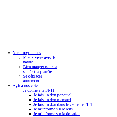
Nos Programmes
Mieux vivre avec la
nature
Bien manger pour sa
santé et la planète
Se déplacer
autrement
Agir à nos côtés
Je donne à la FNH
Je fais un don ponctuel
Je fais un don mensuel
Je fais un don dans le cadre de l’IFI
Je m’informe sur le legs
Je m’informe sur la donation