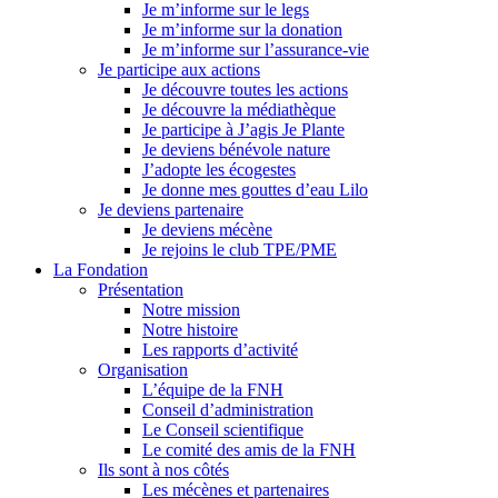
Je m’informe sur le legs
Je m’informe sur la donation
Je m’informe sur l’assurance-vie
Je participe aux actions
Je découvre toutes les actions
Je découvre la médiathèque
Je participe à J’agis Je Plante
Je deviens bénévole nature
J’adopte les écogestes
Je donne mes gouttes d’eau Lilo
Je deviens partenaire
Je deviens mécène
Je rejoins le club TPE/PME
La Fondation
Présentation
Notre mission
Notre histoire
Les rapports d’activité
Organisation
L’équipe de la FNH
Conseil d’administration
Le Conseil scientifique
Le comité des amis de la FNH
Ils sont à nos côtés
Les mécènes et partenaires