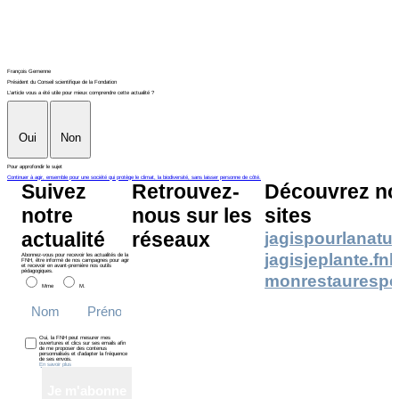
François Gemenne
Président du Conseil scientifique de la Fondation
L'article vous a été utile pour mieux comprendre cette actualité ?
Oui
Non
Pour approfondir le sujet
Continuer à agir, ensemble pour une société qui protège le climat, la biodiversité, sans laisser personne de côté.
Suivez
Retrouvez-
Découvrez no
notre
nous sur les
sites
actualité
réseaux
jagispourlanatur
jagisjeplante.fn
Abonnez-vous pour recevoir les actualités de la
FNH, être informé de nos campagnes pour agir
et recevoir en avant-première nos outils
pédagogiques.
monrestaurespo
Mme
M.
Oui, la FNH peut mesurer mes
ouvertures et clics sur ses emails afin
de me proposer des contenus
personnalisés et d’adapter la fréquence
de ses envois.
En savoir plus
Je m'abonne