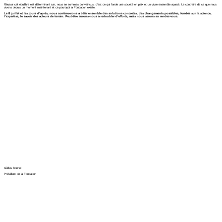
Réussir cet équilibre est déterminant car, nous en sommes convaincus, c’est ce qui fonde une société en paix et un vivre ensemble apaisé. Le contraire de ce que nous
vivons depuis un moment maintenant et ce pourquoi la Fondation existe.
Le 8 juillet et les jours d’après, nous continuerons à bâtir ensemble des solutions concrètes, des changements possibles, fondés sur la science,
l’expertise, le savoir des acteurs de terrain. Peut-être aurons-nous à redoubler d’efforts, mais nous serons au rendez-vous.
Gildas Bonnel
Président de la Fondation