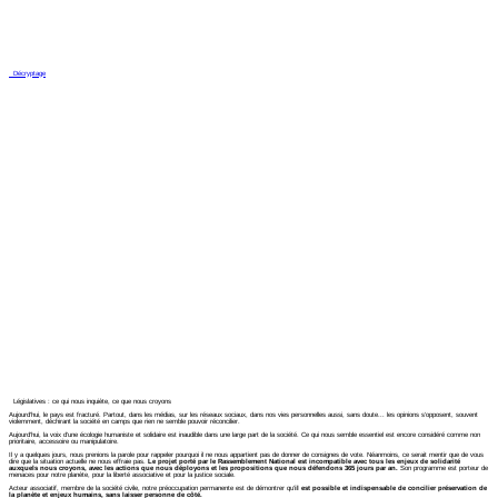
Décryptage
Législatives : ce qui nous inquiète, ce que nous croyons
Aujourd’hui, le pays est fracturé. Partout, dans les médias, sur les réseaux sociaux, dans nos vies personnelles aussi, sans doute... les opinions s’opposent, souvent
violemment, déchirant la société en camps que rien ne semble pouvoir réconcilier.
Aujourd’hui, la voix d’une écologie humaniste et solidaire est inaudible dans une large part de la société. Ce qui nous semble essentiel est encore considéré comme non
prioritaire, accessoire ou manipulatoire.
Il y a quelques jours, nous prenions la parole pour rappeler pourquoi il ne nous appartient pas de donner de consignes de vote. Néanmoins, ce serait mentir que de vous
dire que la situation actuelle ne nous effraie pas.
Le projet porté par le Rassemblement National est incompatible avec tous les enjeux de solidarité
auxquels nous croyons, avec les actions que nous déployons et les propositions que nous défendons 365 jours par an.
Son programme est porteur de
menaces pour notre planète, pour la liberté associative et pour la justice sociale.
Acteur associatif, membre de la société civile, notre préoccupation permanente est de démontrer qu’
il est possible et indispensable de concilier préservation de
la planète et enjeux humains, sans laisser personne de côté.