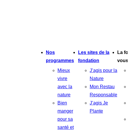
Nos
Les sites de la
La fo
programmes
fondation
vous
Mieux
J’agis pour la
vivre
Nature
avec la
Mon Restau
nature
Responsable
Bien
J’agis Je
manger
Plante
pour sa
santé et