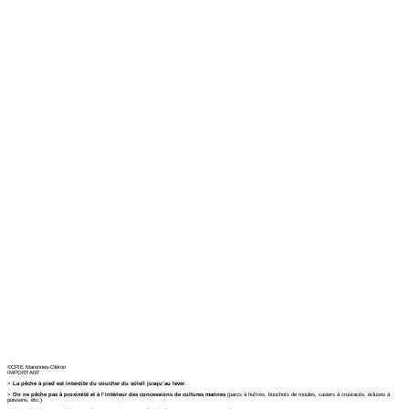
©CPIE Marennes-Oléron
IMPORTANT
>
La pêche à pied est interdite du coucher du soleil jusqu’au lever
.
>
On ne pêche pas à proximité et à l’intérieur des concessions de cultures marines
(parcs à huîtres, bouchots de moules, casiers à crustacés, écluses à
poissons, etc.).