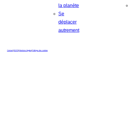
la planète
Se
déplacer
autrement
Contact
|
RGPD
|
Mentions légales
|
Politique des cookies