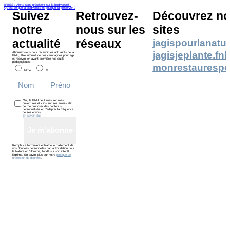
IPBES : Alerte sans précédent sur la biodiversité !
Qu'est-ce que la biodiversité et pourquoi la préserver ?
Suivez
Retrouvez-
Découvrez no
notre
nous sur les
sites
actualité
réseaux
jagispourlanatur
jagisjeplante.fn
Abonnez-vous pour recevoir les actualités de la
FNH, être informé de nos campagnes pour agir
et recevoir en avant-première nos outils
pédagogiques.
monrestaurespo
Mme
M.
Oui, la FNH peut mesurer mes
ouvertures et clics sur ses emails afin
de me proposer des contenus
personnalisés et d’adapter la fréquence
de ses envois.
En savoir plus
Je m'abonne
Remplir ce formulaire entraîne le traitement de
vos données personnelles par la Fondation pour
la Nature et l’Homme, fondé sur son intérêt
légitime. En savoir plus sur notre
politique de
protection de données
.