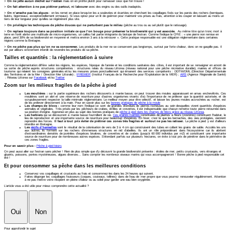
>
On ne jette aucun déchet sur l’estran
mais on en profite plutôt pour ramasser ceux que l’on trouve !
>
On fait attention à ne pas piétiner partout, ni labourer
avec des engins ou des outils inadaptés.
>
On n’arrache pas les algues
: on les remet en place lorsqu’on les a soulevées et écartées en cherchant les coquillages fixés sur les parois des rochers (berniques,
bulots, bigorneaux, exceptionnellement ormeaux). Si vous optez pour un lit de goémon pour maintenir vos prises au frais, attention à les couper en laissant au moins un
tiers de leur longueur pour qu’elles se régénèrent plus vite.
>
On privilégie les techniques de pêche douces qui ne perturbent pas le milieu
(pêche au trou ou au sel plutôt que le ratissage).
>
On replace toujours dans sa position initiale ce que l’on bouge pour préserver la biodiversité qui y est associée.
Au même titre qu’un tronc mort à
terre en forêt abrite une multitude de micro-organismes, un caillou fait partie intégrante du biotope de l’estran. Comme l’indique le CPIE : « une pierre non remise en
place, perd 30% de sa biodiversité en moyenne et mettra environ 3 ans à la retrouver ». Cette pratique responsable est une obligation réglementaire dans certaines
régions comme la Bretagne.
>
On ne pêche pas plus qu’on ne va consommer.
Les produits de la mer ne se conservent pas longtemps, surtout par forte chaleur, donc on ne gaspille pas. Il
est par ailleurs strictement interdit de revendre les produits de sa pêche.
Tailles et quantités : la réglementation à suivre
Comme la règlementation diffère selon les régions, les espèces, l’époque de l’année et les conditions sanitaires des côtes, il est important de se renseigner en amont de
sa sortie de pêche auprès structures compétentes : structures relais du réseau Littorea (réseau national pour une pêche récréative durable), mairies et offices de
tourisme qui relaient les consignes générales et/ou les mesures prises ponctuellement qui émanent des services compétents : DDTM/DML (Direction Départementale
des Territoires et de la Mer / Direction Mer Littorale) ;
IFREMER
(Institut Français de la Recherche pour l’Exploitation de la MER) ;
ARS
(Agence Régionale de Santé)
; Réseau Littorea sur
Facebook
et/ou
Twitter
Zoom sur les milieux fragiles de la pêche à pied
Les moulières :
sur la partie supérieure des rochers découverts à marée basse, on peut trouver des moules apparaissant en amas enchevêtrés. Ces
moulières sont un abri et une réserve de nourriture pour d’autres organismes vivants d’où l’importance de ne prélever que la quantité autorisée, et de
scrupuleusement respecter la taille minimale réglementaire. Le meilleur moyen pour être sélectif, et laisser les jeunes moules accrochées au rocher, est
de les prélever directement à la main. Pour en savoir plus sur les
bonnes pratiques de pêche à la moule
Les champs de blocs :
comme leur nom l’indique ce sont de grandes étendues de pierres rocheuses au sein desquelles vivent quantités d’espèces
animales et végétales. Très prisés par les pêcheurs de crabes, étrilles et crevettes, il est indispensable que chacun remette toute pierre retournée dans
sa position d’origine. Apprenez-en plus au sujet des bonnes pratiques de
pêche à pied dans les champs de blocs grâce au réseau Littorea
.
Les herbiers
qui se découvrent à marée basse fourmillent de vie.
Ces prairies marines
constituées de plantes à fleurs (zostères) constituent l’habitat, le
lieu de reproduction et une importante source de nourriture pour beaucoup d’espèces. En hiver, c’est là que les bernaches, des oies protégées, viennent
reprendre des forces.
Il faut à tout prix éviter de piétiner ces zones très fragiles et surtout ne pas les ratisser.
La pêche à pied y est d’ailleurs
interdite en Bretagne.
Les
récifs d’hermelles
sont le résultat de la colonisation de vers de 3 à 4 cm qui construisent des tubes en collant les grains de sable. Accolés les uns
aux autres, ils forment sur les rochers d’immenses structures en nid d’abeilles. Ils ont un rôle prépondérant dans l’écosystème car ils abritent
d’extraordinaires densités de juvéniles d’espèces bivalves, de crevettes et de crabes (jusqu’à 60 000 individus par m2) et constituent une importante
source de nourriture pour de nombreuses autres espèces. S’étendant parfois sur plusieurs hectares, on évite à tout prix de pénétrer dans le périmètre de
ces zones fragiles.
Pour en savoir plus :
Pêche à pied loisirs
On peut aussi aller sur l’estran sans pêcher ! Rien de plus simple que d’y découvrir la grande biodiversité présente : étoiles de mer, petits crustacés, vers étranges et
gluants, poissons, pontes mystérieuses, algues diverses… Sans compter les nombreux oiseaux marins qui vous accompagneront ! Bonne pêche à pied responsable cet
été !
Et pour consommer sa pêche dans les meilleures conditions
Conservez vos coquillages et crustacés au frais et consommez-les dans les 24 heures qui suivent.
Faites dégorger les coquillages fouisseurs (coques, couteaux, tellines) dans de l’eau de mer propre que vous pourrez renouveler régulièrement. Attention
à ne pas mettre votre récipient en pleine chaleur ou au soleil pour garder une eau bien oxygénée.
L'article vous a été utile pour mieux comprendre cette actualité ?
Oui
Non
Pour approfondir le sujet