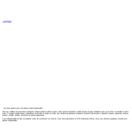
Ecogestes
Les bons gestes pour une pêche à pied responsable
Plus de 2 millions de personnes pratiquent chaque année la pêche à pied. Cette activité récréative, séduit de plus en plus d’adeptes avec un pic l’été, en famille ou entre
amis. À chaque marée basse, casquettes sur la tête et seaux en main, bon nombre de pêcheurs amateurs scrutent l’estran pour y dénicher coques, palourdes, huitres,
praires, moules, étrilles, crevettes ou autres bigorneaux.
Il est indispensable de bien se préparer avant de s’aventurer sur l’estran. Avec notre partenaire, le CPIE Marennes-Oléron, nous vous donnons quelques conseils pour
pêcher responsable.