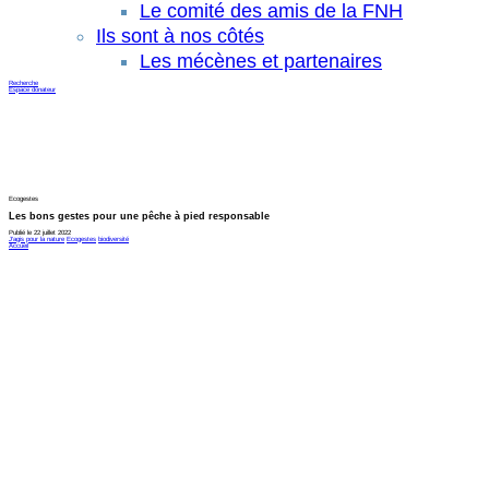
Le comité des amis de la FNH
Ils sont à nos côtés
Les mécènes et partenaires
Recherche
Espace donateur
Ecogestes
Les bons gestes pour une pêche à pied responsable
Publié le 22 juillet 2022
J'agis pour la nature
Ecogestes
biodiversité
Accueil