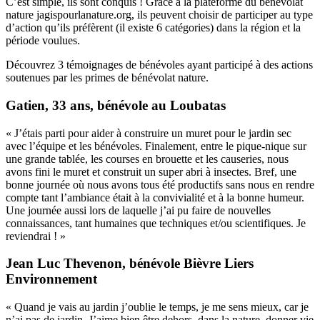
C’est simple, ils sont conquis ! Grâce à la plateforme du bénévolat
nature jagispourlanature.org, ils peuvent choisir de participer au type
d’action qu’ils préfèrent (il existe 6 catégories) dans la région et la
période voulues.
Découvrez 3 témoignages de bénévoles ayant participé à des actions
soutenues par les primes de bénévolat nature.
Gatien, 33 ans, bénévole au Loubatas
« J’étais parti pour aider à construire un muret pour le jardin sec
avec l’équipe et les bénévoles. Finalement, entre le pique-nique sur
une grande tablée, les courses en brouette et les causeries, nous
avons fini le muret et construit un super abri à insectes. Bref, une
bonne journée où nous avons tous été productifs sans nous en rendre
compte tant l’ambiance était à la convivialité et à la bonne humeur.
Une journée aussi lors de laquelle j’ai pu faire de nouvelles
connaissances, tant humaines que techniques et/ou scientifiques. Je
reviendrai ! »
Jean Luc Thevenon, bénévole Bièvre Liers
Environnement
« Quand je vais au jardin j’oublie le temps, je me sens mieux, car je
n’ai pas de jardin. J’aime bien être dehors, dans la nature, donner vie