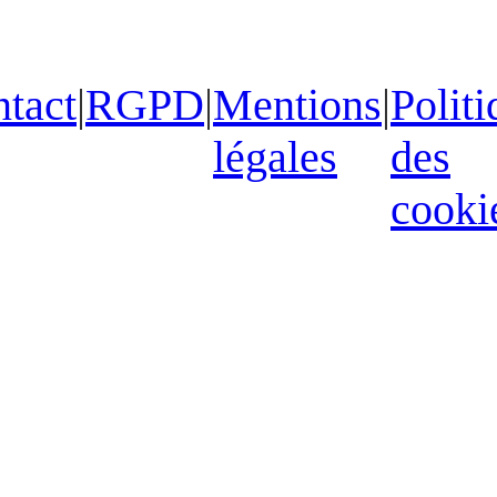
tact
|
RGPD
|
Mentions
|
Politi
légales
des
cooki