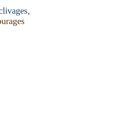
clivages,
courages