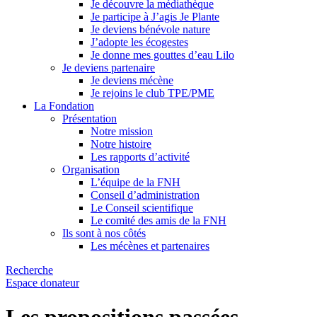
Je découvre la médiathèque
Je participe à J’agis Je Plante
Je deviens bénévole nature
J’adopte les écogestes
Je donne mes gouttes d’eau Lilo
Je deviens partenaire
Je deviens mécène
Je rejoins le club TPE/PME
La Fondation
Présentation
Notre mission
Notre histoire
Les rapports d’activité
Organisation
L’équipe de la FNH
Conseil d’administration
Le Conseil scientifique
Le comité des amis de la FNH
Ils sont à nos côtés
Les mécènes et partenaires
Recherche
Espace donateur