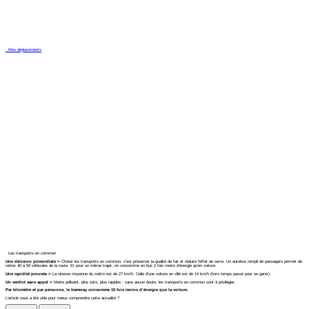
Mes déplacements
Les transports en commun
Une décision primordiale >
Choisir les transports en commun, c'est préserver la qualité de l'air et réduire l'effet de serre. Un autobus rempli de passagers permet de
retirer 40 à 50 véhicules de la route. Et pour un même trajet, on consomme en bus 2 fois moins d'énergie qu'en voiture.
Une rapidité prouvée >
La vitesse moyenne du métro est de 27 km/h. Celle d'une voiture en ville est de 14 km/h (hors temps passé pour se garer).
Un verdict sans appel >
Moins polluant, plus sûrs, plus rapides : sans aucun doute, les transports en commun sont à privilégier.
Par kilomètre et par personne, le tramway consomme 15 fois moins d’énergie que la voiture.
L'article vous a été utile pour mieux comprendre cette actualité ?