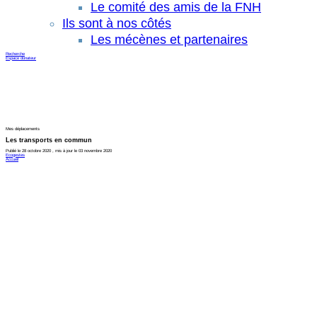
Le comité des amis de la FNH
Ils sont à nos côtés
Les mécènes et partenaires
Recherche
Espace donateur
Mes déplacements
Les transports en commun
Publié le 28 octobre 2020 , mis à jour le 03 novembre 2020
Ecogestes
Accueil