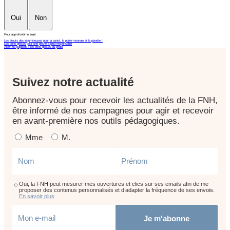
Oui
Non
Pour approfondir le sujet
Les atouts des légumineuses pour la santé, le porte-monnaie et la planète !
Les bons gestes pour une pêche à pied responsable
Aider les papillons : les bons gestes au jardin
Suivez notre actualité
Abonnez-vous pour recevoir les actualités de la FNH,
être informé de nos campagnes pour agir et recevoir
en avant-première nos outils pédagogiques.
Mme
M.
Oui, la FNH peut mesurer mes ouvertures et clics sur ses emails afin de me
proposer des contenus personnalisés et d’adapter la fréquence de ses envois.
En savoir plus
Je m'abonne