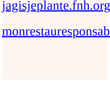
jagisjeplante.fnh.or
monrestauresponsab