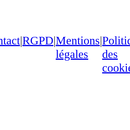
tact
|
RGPD
|
Mentions
|
Politi
légales
des
cooki