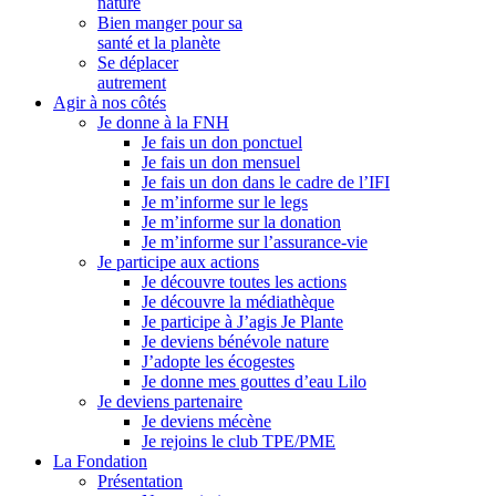
nature
Bien manger pour sa
santé et la planète
Se déplacer
autrement
Agir à nos côtés
Je donne à la FNH
Je fais un don ponctuel
Je fais un don mensuel
Je fais un don dans le cadre de l’IFI
Je m’informe sur le legs
Je m’informe sur la donation
Je m’informe sur l’assurance-vie
Je participe aux actions
Je découvre toutes les actions
Je découvre la médiathèque
Je participe à J’agis Je Plante
Je deviens bénévole nature
J’adopte les écogestes
Je donne mes gouttes d’eau Lilo
Je deviens partenaire
Je deviens mécène
Je rejoins le club TPE/PME
La Fondation
Présentation