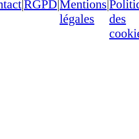
tact
|
RGPD
|
Mentions
|
Politi
légales
des
cooki