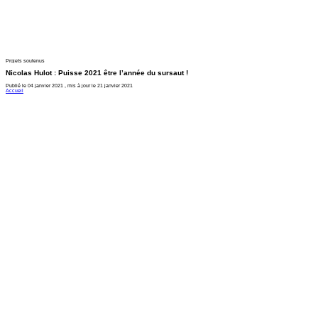
Projets soutenus
Nicolas Hulot : Puisse 2021 être l’année du sursaut !
Publié le 04 janvier 2021 , mis à jour le 21 janvier 2021
Accueil