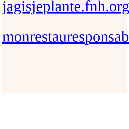
jagisjeplante.fnh.or
monrestauresponsab