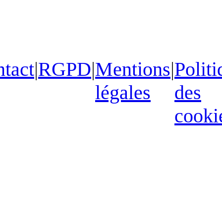
tact
|
RGPD
|
Mentions
|
Politi
légales
des
cooki