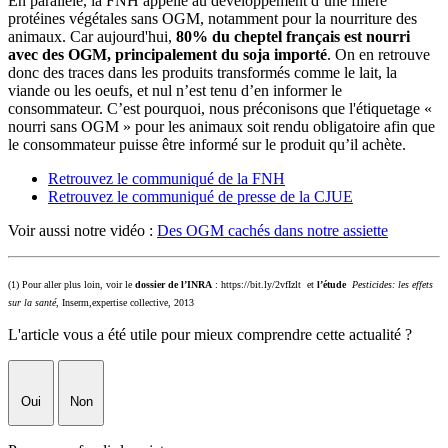
En parallèle, la FNH appelle au développement d’une filière
protéines végétales sans OGM, notamment pour la nourriture des
animaux. Car aujourd'hui,
80% du cheptel français est nourri
avec des OGM, principalement du soja importé
. On en retrouve
donc des traces dans les produits transformés comme le lait, la
viande ou les oeufs, et nul n’est tenu d’en informer le
consommateur. C’est pourquoi, nous préconisons que l'étiquetage «
nourri sans OGM » pour les animaux soit rendu obligatoire afin que
le consommateur puisse être informé sur le produit qu’il achète.
Retrouvez le communiqué de la FNH
Retrouvez le communiqué de presse de la CJUE
Voir aussi notre vidéo :
Des OGM cachés dans notre assiette
(1) Pour aller plus loin, voir le
dossier de l’INRA
: https://bit.ly/2vfIzlt et
l’étude
Pesticides: les effets
sur la santé
, Inserm,expertise collective, 2013
L'article vous a été utile pour mieux comprendre cette actualité ?
Oui
Non