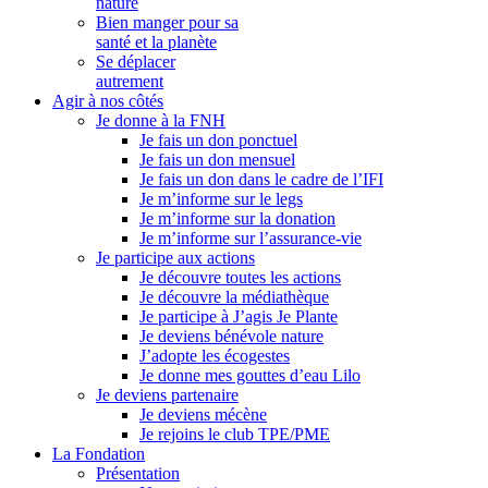
nature
Bien manger pour sa
santé et la planète
Se déplacer
autrement
Agir à nos côtés
Je donne à la FNH
Je fais un don ponctuel
Je fais un don mensuel
Je fais un don dans le cadre de l’IFI
Je m’informe sur le legs
Je m’informe sur la donation
Je m’informe sur l’assurance-vie
Je participe aux actions
Je découvre toutes les actions
Je découvre la médiathèque
Je participe à J’agis Je Plante
Je deviens bénévole nature
J’adopte les écogestes
Je donne mes gouttes d’eau Lilo
Je deviens partenaire
Je deviens mécène
Je rejoins le club TPE/PME
La Fondation
Présentation