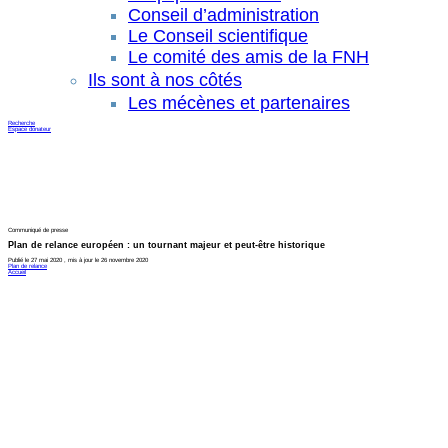
Conseil d’administration
Le Conseil scientifique
Le comité des amis de la FNH
Ils sont à nos côtés
Les mécènes et partenaires
Recherche
Espace donateur
Communiqué de presse
Plan de relance européen : un tournant majeur et peut-être historique
Publié le 27 mai 2020 , mis à jour le 26 novembre 2020
Plan de relance
Accueil