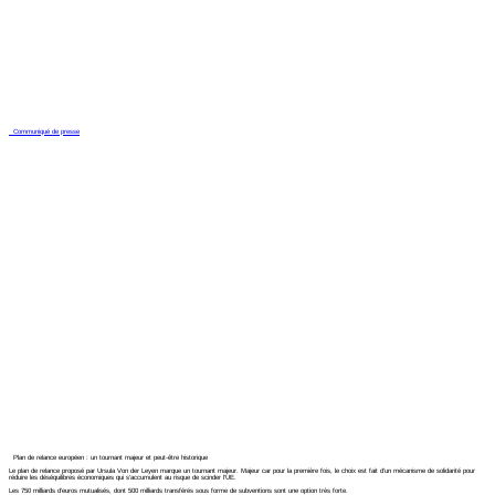
Communiqué de presse
Plan de relance européen : un tournant majeur et peut-être historique
Le plan de relance proposé par Ursula Von der Leyen marque un tournant majeur. Majeur car pour la première fois, le choix est fait d’un mécanisme de solidarité pour
réduire les déséquilibres économiques qui s’accumulent au risque de scinder l’UE.
Les 750 milliards d’euros mutualisés, dont 500 milliards transférés sous forme de subventions sont une option très forte.