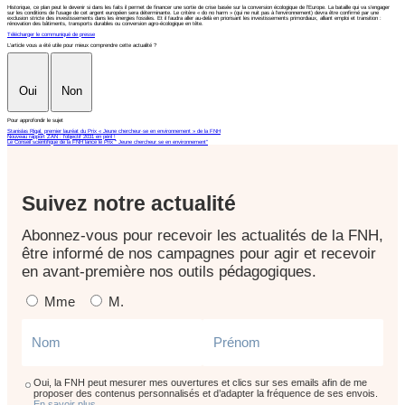
Historique, ce plan peut le devenir si dans les faits il permet de financer une sortie de crise basée sur la conversion écologique de l’Europe. La bataille qui va s’engager
sur les conditions de l’usage de cet argent européen sera déterminante. Le critère « do no harm » (qui ne nuit pas à l’environnement) devra être confirmé par une
exclusion stricte des investissements dans les énergies fossiles. Et il faudra aller au-delà en priorisant les investissements primordiaux, alliant emploi et transition :
rénovation des bâtiments, transports durables ou conversion agro-écologique en tête.
Télécharger le communiqué de presse
L'article vous a été utile pour mieux comprendre cette actualité ?
Oui
Non
Pour approfondir le sujet
Stanislas Rigal, premier lauréat du Prix « Jeune chercheur·se en environnement » de la FNH
Nouveau rapport ZAN : l'objectif 2031 en péril !
Le Conseil scientifique de la FNH lance le Prix " Jeune chercheur.se en environnement"
Suivez notre actualité
Abonnez-vous pour recevoir les actualités de la FNH,
être informé de nos campagnes pour agir et recevoir
en avant-première nos outils pédagogiques.
Mme
M.
Oui, la FNH peut mesurer mes ouvertures et clics sur ses emails afin de me
proposer des contenus personnalisés et d’adapter la fréquence de ses envois.
En savoir plus