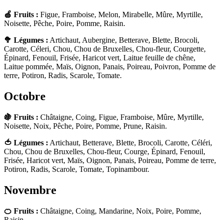
🍏 Fruits :
Figue, Framboise, Melon, Mirabelle, Mûre, Myrtille,
Noisette, Pêche, Poire, Pomme, Raisin.
🥦 Légumes :
Artichaut, Aubergine, Betterave, Blette, Brocoli,
Carotte, Céleri, Chou, Chou de Bruxelles, Chou-fleur, Courgette,
Épinard, Fenouil, Frisée, Haricot vert, Laitue feuille de chêne,
Laitue pommée, Maïs, Oignon, Panais, Poireau, Poivron, Pomme de
terre, Potiron, Radis, Scarole, Tomate.
Octobre
🍇 Fruits :
Châtaigne, Coing, Figue, Framboise, Mûre, Myrtille,
Noisette, Noix, Pêche, Poire, Pomme, Prune, Raisin.
🍅 Légumes :
Artichaut, Betterave, Blette, Brocoli, Carotte, Céléri,
Chou, Chou de Bruxelles, Chou-fleur, Courge, Épinard, Fenouil,
Frisée, Haricot vert, Maïs, Oignon, Panais, Poireau, Pomme de terre,
Potiron, Radis, Scarole, Tomate, Topinambour.
Novembre
🍊 Fruits :
Châtaigne, Coing, Mandarine, Noix, Poire, Pomme,
Raisin.