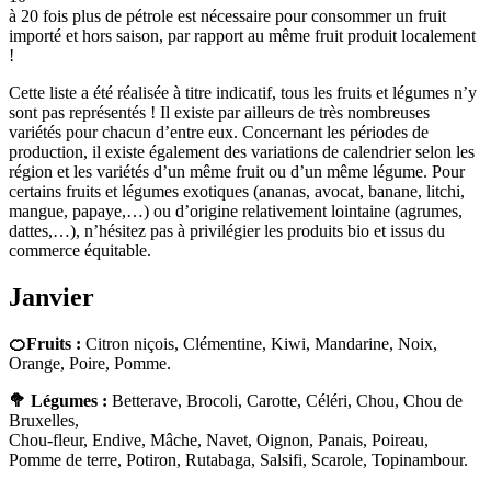
à 20 fois plus de pétrole est nécessaire pour consommer un fruit
importé et hors saison, par rapport au même fruit produit localement
!
Cette liste a été réalisée à titre indicatif, tous les fruits et légumes n’y
sont pas représentés ! Il existe par ailleurs de très nombreuses
variétés pour chacun d’entre eux. Concernant les périodes de
production, il existe également des variations de calendrier selon les
région et les variétés d’un même fruit ou d’un même légume. Pour
certains fruits et légumes exotiques (ananas, avocat, banane, litchi,
mangue, papaye,…) ou d’origine relativement lointaine (agrumes,
dattes,…), n’hésitez pas à privilégier les produits bio et issus du
commerce équitable.
Janvier
🍊Fruits :
Citron niçois, Clémentine, Kiwi, Mandarine, Noix,
Orange, Poire, Pomme.
🥦 Légumes :
Betterave, Brocoli, Carotte, Céléri, Chou, Chou de
Bruxelles,
Chou-fleur, Endive, Mâche, Navet, Oignon, Panais, Poireau,
Pomme de terre, Potiron, Rutabaga, Salsifi, Scarole, Topinambour.