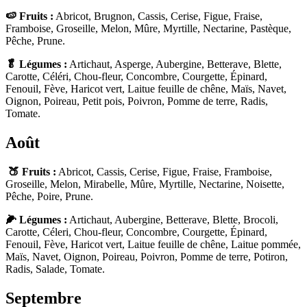
🍉 Fruits :
Abricot, Brugnon, Cassis, Cerise, Figue, Fraise,
Framboise, Groseille, Melon, Mûre, Myrtille, Nectarine, Pastèque,
Pêche, Prune.
🥬 Légumes :
Artichaut, Asperge, Aubergine, Betterave, Blette,
Carotte, Céléri, Chou-fleur, Concombre, Courgette, Épinard,
Fenouil, Fève, Haricot vert, Laitue feuille de chêne, Maïs, Navet,
Oignon, Poireau, Petit pois, Poivron, Pomme de terre, Radis,
Tomate.
Août
🍑 Fruits :
Abricot, Cassis, Cerise, Figue, Fraise, Framboise,
Groseille, Melon, Mirabelle, Mûre, Myrtille, Nectarine, Noisette,
Pêche, Poire, Prune.
🌽 Légumes :
Artichaut, Aubergine, Betterave, Blette, Brocoli,
Carotte, Céleri, Chou-fleur, Concombre, Courgette, Épinard,
Fenouil, Fève, Haricot vert, Laitue feuille de chêne, Laitue pommée,
Maïs, Navet, Oignon, Poireau, Poivron, Pomme de terre, Potiron,
Radis, Salade, Tomate.
Septembre