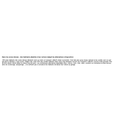
Dans les zones denses : des habitants attachés à leur voiture malgré les alternatives à disposition
80 % des habitants des zones denses déclarent avoir au moins un transport collectif urbain à proximité. C’est bien plus qu’au niveau national où les sondés sont ne sont
que 56 % à déclarer y avoir accès. Malgré cela, seuls 36 % des sondés habitants dans cette zone déclarent recourir aux transports collectifs comme mode principal. Plus
de 59 % disent même utiliser la voiture tous les jours. Les nombreuses alternatives disponibles (Bus, métros, tram, train, vélos, scooters ou trottinettes en libre-service,
aires de covoiturage, autopartage…) ne suffisent pas à convaincre les habitants de laisser leur voiture au garage.