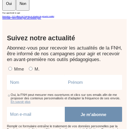
Oui
Non
Pour approfondir le sujet
Baromètre : 13,3 millions de Français en situation de précarité mobilité
Automobile : notre scénario pour une transition juste
Suivez notre actualité
Abonnez-vous pour recevoir les actualités de la FNH,
être informé de nos campagnes pour agir et recevoir
en avant-première nos outils pédagogiques.
Mme
M.
Oui, la FNH peut mesurer mes ouvertures et clics sur ses emails afin de me
proposer des contenus personnalisés et d’adapter la fréquence de ses envois.
En savoir plus
Je m'abonne
Remplir ce formulaire entraîne le traitement de vos données personnelles par la