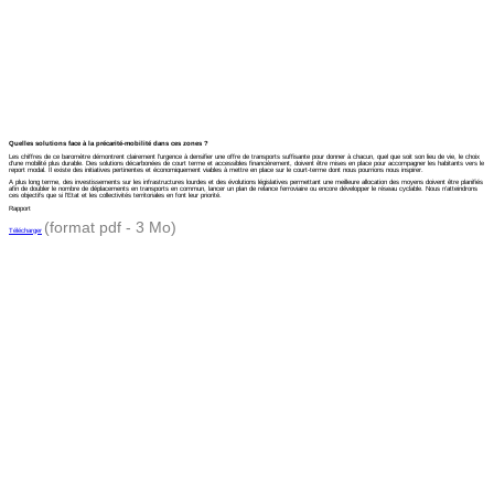
Quelles solutions face à la précarité-mobilité dans ces zones ?
Les chiffres de ce baromètre démontrent clairement l’urgence à densifier une offre de transports suffisante pour donner à chacun, quel que soit son lieu de vie, le choix
d’une mobilité plus durable. Des solutions décarbonées de court terme et accessibles financièrement, doivent être mises en place pour accompagner les habitants vers le
report modal. Il existe des initiatives pertinentes et économiquement viables à mettre en place sur le court-terme dont nous pourrions nous inspirer.
A plus long terme, des investissements sur les infrastructures lourdes et des évolutions législatives permettant une meilleure allocation des moyens doivent être planifiés
afin de doubler le nombre de déplacements en transports en commun, lancer un plan de relance ferroviaire ou encore développer le réseau cyclable. Nous n’atteindrons
ces objectifs que si l’Etat et les collectivités territoriales en font leur priorité.
Rapport
(format pdf - 3 Mo)
Télécharger