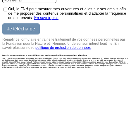
Oui, la FNH peut mesurer mes ouvertures et clics sur ses emails afin
de me proposer des contenus personnalisés et d’adapter la fréquence
de ses envois.
En savoir plus
Remplir ce formulaire entraîne le traitement de vos données personnelles par
la Fondation pour la Nature et l’Homme, fondé sur son intérêt légitime. En
savoir plus sur notre
politique de protection de données
.
Dans les zones peu denses et intermédiaires : des habitants particulièrement dépendants à la voiture
Sur 13,3 millions de personnes en situation de précarité mobilité en France, près de 8 millions vivent dans les territoires périurbains. 5,3 millions d’entre eux habitent plus
particulièrement dans les zones de densité intermédiaire ou faible, très dépendantes à la voiture individuelle. Ils sont ainsi 21 % à y subir une situation de précarité
mobilité, contre 18 % au niveau national. Fortement motorisés les habitants des zones peu denses et intermédiaires disposent quasiment tous d’une voiture (90 %) et
près d’un habitant sur deux (48 %) possèdent deux voitures ou plus, contre respectivement 76 % et 35 % au niveau national. Les ménages privilégient ainsi la voiture aux
transports collectifs : seulement 6 % des répondants disent utiliser les transports collectifs urbains de manière quotidienne. Raison principale invoquée : l’absence
d’alternatives à proximité ! En effet une personne sur quatre habitant estime n’avoir accès à aucun service de mobilité.