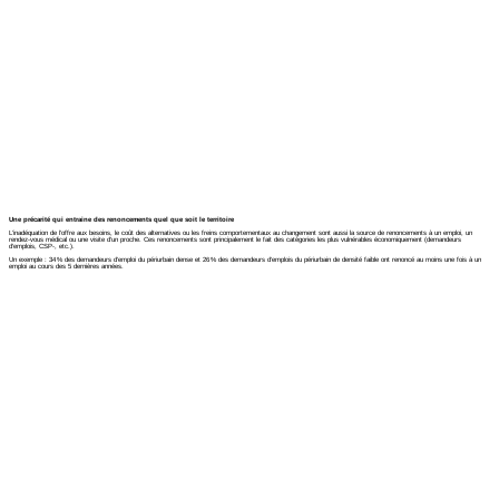
Une précarité qui entraine des renoncements quel que soit le territoire
L’inadéquation de l’offre aux besoins, le coût des alternatives ou les freins comportementaux au changement sont aussi la source de renoncements à un emploi, un
rendez-vous médical ou une visite d’un proche. Ces renoncements sont principalement le fait des catégories les plus vulnérables économiquement (demandeurs
d’emplois, CSP-, etc.).
Un exemple : 34 % des demandeurs d’emploi du périurbain dense et 26 % des demandeurs d’emplois du périurbain de densité faible ont renoncé au moins une fois à un
emploi au cours des 5 dernières années.