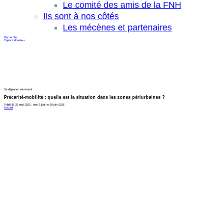
Le comité des amis de la FNH
Ils sont à nos côtés
Les mécènes et partenaires
Recherche
Espace donateur
Se déplacer autrement
Précarité-mobilité : quelle est la situation dans les zones périurbaines ?
Publié le 22 mai 2023 , mis à jour le 30 juin 2025
Accueil