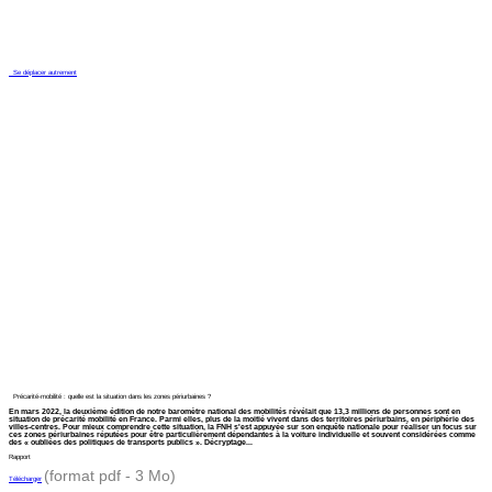
Se déplacer autrement
Précarité-mobilité : quelle est la situation dans les zones périurbaines ?
En mars 2022, la deuxième édition de notre baromètre national des mobilités révélait que 13,3 millions de personnes sont en
situation de précarité mobilité en France. Parmi elles, plus de la moitié vivent dans des territoires périurbains, en périphérie des
villes-centres. Pour mieux comprendre cette situation, la FNH s'est appuyée sur son enquête nationale pour réaliser un focus sur
ces zones périurbaines réputées pour être particulièrement dépendantes à la voiture individuelle et souvent considérées comme
des « oubliées des politiques de transports publics ». Décryptage...
Rapport
(format pdf - 3 Mo)
Télécharger