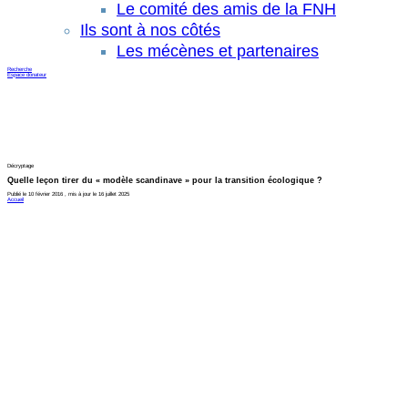
Le comité des amis de la FNH
Ils sont à nos côtés
Les mécènes et partenaires
Recherche
Espace donateur
Décryptage
Quelle leçon tirer du « modèle scandinave » pour la transition écologique ?
Publié le 10 février 2016 , mis à jour le 16 juillet 2025
Accueil