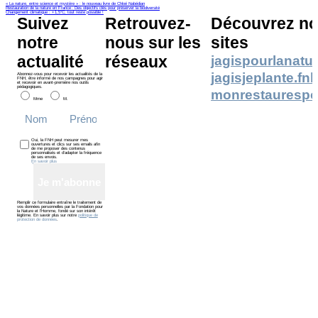
« La nature, entre science et mystère » : le nouveau livre de Chloé Nabédian
Restauration de la nature en France : Des objectifs clés pour préserver la biodiversité
Changement climatique : +1,5°C, tout reste possible !
Suivez
Retrouvez-
Découvrez no
notre
nous sur les
sites
actualité
réseaux
jagispourlanatur
jagisjeplante.fn
Abonnez-vous pour recevoir les actualités de la
FNH, être informé de nos campagnes pour agir
et recevoir en avant-première nos outils
pédagogiques.
monrestaurespo
Mme
M.
Oui, la FNH peut mesurer mes
ouvertures et clics sur ses emails afin
de me proposer des contenus
personnalisés et d’adapter la fréquence
de ses envois.
En savoir plus
Je m'abonne
Remplir ce formulaire entraîne le traitement de
vos données personnelles par la Fondation pour
la Nature et l’Homme, fondé sur son intérêt
légitime. En savoir plus sur notre
politique de
protection de données
.