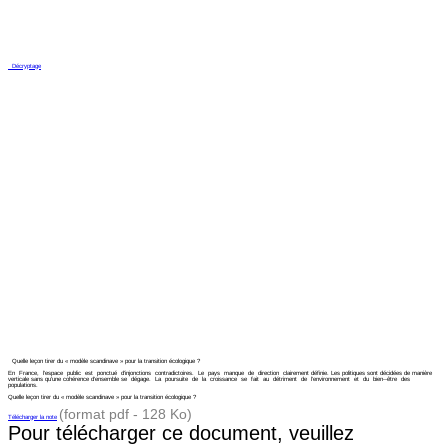
Décryptage
Quelle leçon tirer du « modèle scandinave » pour la transition écologique ?
En France, l’espace public est ponctué d’injonctions contradictoires. Le pays manque de direction clairement définie. Les politiques sont décidées de manière
verticale sans qu’une cohérence d’ensemble se dégage. La poursuite de la croissance se fait au détriment de l’environnement et du bien-­‐être des
populations.
Quelle leçon tirer du « modèle scandinave » pour la transition écologique ?
(format pdf - 128 Ko)
Télécharger la note
Pour télécharger ce document, veuillez