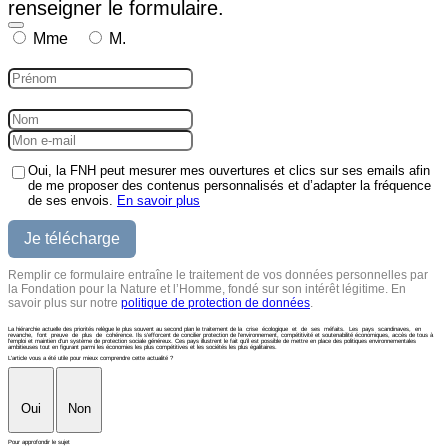
renseigner le formulaire.
Mme
M.
Oui, la FNH peut mesurer mes ouvertures et clics sur ses emails afin
de me proposer des contenus personnalisés et d’adapter la fréquence
de ses envois.
En savoir plus
Remplir ce formulaire entraîne le traitement de vos données personnelles par
la Fondation pour la Nature et l’Homme, fondé sur son intérêt légitime. En
savoir plus sur notre
politique de protection de données
.
La hiérarchie actuelle des priorités relègue le plus souvent au second plan le traitement de la crise écologique et de ses méfaits. Les pays scandinaves, en
revanche, font preuve de plus de cohérence. Ils s’efforcent de concilier protection de l’environnement, compétitivité et soutenabilité économiques, accès de tous à
l’emploi et maintien d’un système de protection sociale généreux. Ces pays illustrent le fait qu’il est possible de mettre en place des politiques environnementales
ambitieuses tout en figurant parmi les économies les plus compétitives et les sociétés les plus égalitaires.
L'article vous a été utile pour mieux comprendre cette actualité ?
Oui
Non
Pour approfondir le sujet