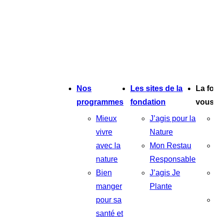
Nos
Les sites de la
La fo
programmes
fondation
vous
Mieux
J’agis pour la
vivre
Nature
avec la
Mon Restau
nature
Responsable
Bien
J’agis Je
manger
Plante
pour sa
santé et