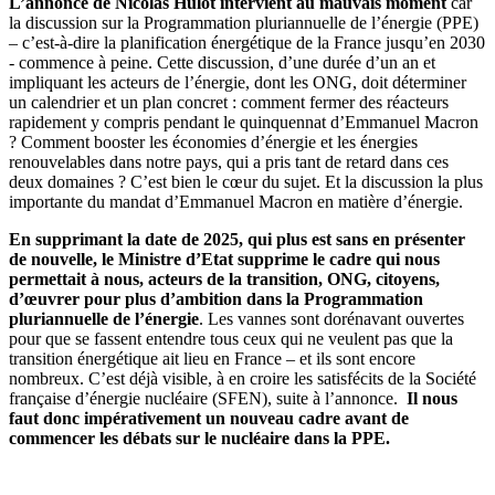
L’annonce de Nicolas Hulot intervient au mauvais moment
car
la discussion sur la Programmation pluriannuelle de l’énergie (PPE)
– c’est-à-dire la planification énergétique de la France jusqu’en 2030
- commence à peine. Cette discussion, d’une durée d’un an et
impliquant les acteurs de l’énergie, dont les ONG, doit déterminer
un calendrier et un plan concret : comment fermer des réacteurs
rapidement y compris pendant le quinquennat d’Emmanuel Macron
? Comment booster les économies d’énergie et les énergies
renouvelables dans notre pays, qui a pris tant de retard dans ces
deux domaines ? C’est bien le cœur du sujet. Et la discussion la plus
importante du mandat d’Emmanuel Macron en matière d’énergie.
En supprimant la date de 2025, qui plus est sans en présenter
de nouvelle, le Ministre d’Etat supprime le cadre qui nous
permettait à nous, acteurs de la transition, ONG, citoyens,
d’œuvrer pour plus d’ambition dans la Programmation
pluriannuelle de l’énergie
. Les vannes sont dorénavant ouvertes
pour que se fassent entendre tous ceux qui ne veulent pas que la
transition énergétique ait lieu en France – et ils sont encore
nombreux. C’est déjà visible, à en croire les satisfécits de la Société
française d’énergie nucléaire (SFEN), suite à l’annonce.
Il nous
faut donc impérativement un nouveau cadre avant de
commencer les débats sur le nucléaire dans la PPE.