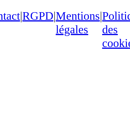
tact
|
RGPD
|
Mentions
|
Politi
légales
des
cooki