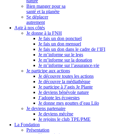
nature
Bien manger pour sa
santé et la planète
Se déplacer
autrement
Agir à nos côtés
Je donne à la FNH
Je fais un don ponctuel
Je fais un don mensuel
Je fais un don dans le cadre de l’IFI
Je m’informe sur le legs
Je m’informe sur la donation
Je m’informe sur l’assurance-vie
Je participe aux actions
Je découvre toutes les actions
Je découvre la médiathèque
Je participe à J’agis Je Plante
Je deviens bénévole nature
J’adopte les écogestes
Je donne mes gouttes d’eau Lilo
Je deviens partenaire
Je deviens mécène
Je rejoins le club TPE/PME
La Fondation
Présentation