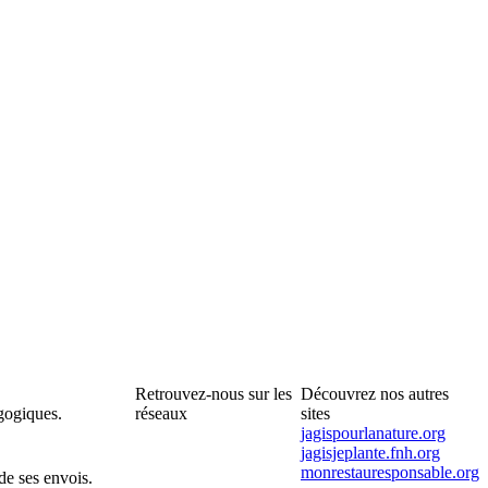
Retrouvez-nous sur les
Découvrez nos autres
gogiques.
réseaux
sites
jagispourlanature.org
jagisjeplante.fnh.org
monrestauresponsable.org
de ses envois.