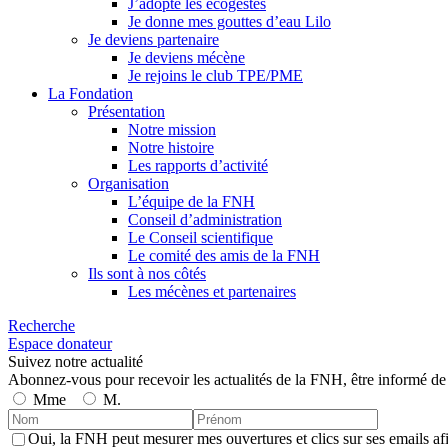
J’adopte les écogestes
Je donne mes gouttes d’eau Lilo
Je deviens partenaire
Je deviens mécène
Je rejoins le club TPE/PME
La Fondation
Présentation
Notre mission
Notre histoire
Les rapports d’activité
Organisation
L’équipe de la FNH
Conseil d’administration
Le Conseil scientifique
Le comité des amis de la FNH
Ils sont à nos côtés
Les mécènes et partenaires
Recherche
Espace donateur
Suivez notre actualité
Abonnez-vous pour recevoir les actualités de la FNH, être informé de
Mme
M.
Oui, la FNH peut mesurer mes ouvertures et clics sur ses emails af