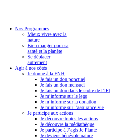
Nos Programmes
Mieux vivre avec la
nature
Bien manger pour sa
santé et la planète
Se déplacer
autrement
Agir à nos côtés
Je donne à la FNH
Je fais un don ponctuel
Je fais un don mensuel
Je fais un don dans le cadre de l’IFI
Je m’informe sur le legs
Je m’informe sur la donation
Je m’informe sur l’assurance-vie
Je participe aux actions
Je découvre toutes les actions
Je découvre la médiathèque
Je participe à J’agis Je Plante
Je deviens bénévole nature