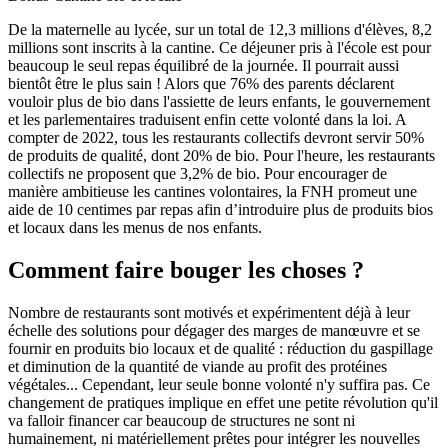
De la maternelle au lycée, sur un total de 12,3 millions d'élèves, 8,2
millions sont inscrits à la cantine. Ce déjeuner pris à l'école est pour
beaucoup le seul repas équilibré de la journée. Il pourrait aussi
bientôt être le plus sain ! Alors que 76% des parents déclarent
vouloir plus de bio dans l'assiette de leurs enfants, le gouvernement
et les parlementaires traduisent enfin cette volonté dans la loi. A
compter de 2022, tous les restaurants collectifs devront servir 50%
de produits de qualité, dont 20% de bio. Pour l'heure, les restaurants
collectifs ne proposent que 3,2% de bio. Pour encourager de
manière ambitieuse les cantines volontaires, la FNH promeut une
aide de 10 centimes par repas afin d’introduire plus de produits bios
et locaux dans les menus de nos enfants.
Comment faire bouger les choses ?
Nombre de restaurants sont motivés et expérimentent déjà à leur
échelle des solutions pour dégager des marges de manœuvre et se
fournir en produits bio locaux et de qualité : réduction du gaspillage
et diminution de la quantité de viande au profit des protéines
végétales... Cependant, leur seule bonne volonté n'y suffira pas. Ce
changement de pratiques implique en effet une petite révolution qu'il
va falloir financer car beaucoup de structures ne sont ni
humainement, ni matériellement prêtes pour intégrer les nouvelles