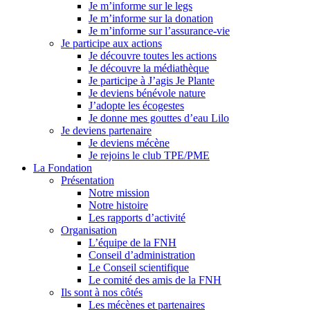
Je m’informe sur le legs
Je m’informe sur la donation
Je m’informe sur l’assurance-vie
Je participe aux actions
Je découvre toutes les actions
Je découvre la médiathèque
Je participe à J’agis Je Plante
Je deviens bénévole nature
J’adopte les écogestes
Je donne mes gouttes d’eau Lilo
Je deviens partenaire
Je deviens mécène
Je rejoins le club TPE/PME
La Fondation
Présentation
Notre mission
Notre histoire
Les rapports d’activité
Organisation
L’équipe de la FNH
Conseil d’administration
Le Conseil scientifique
Le comité des amis de la FNH
Ils sont à nos côtés
Les mécènes et partenaires