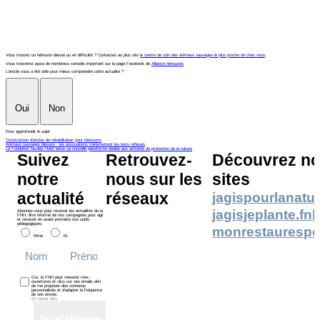
Vous trouvez un hérisson blessé ou en difficulté ? Contactez au plus vite
le centre de soin des animaux sauvages le plus proche de chez vous
.
Vous trouverez aussi de nombreux conseils important sur la page Facebook de
Alliance hérissons
L'article vous a été utile pour mieux comprendre cette actualité ?
Oui
Non
Pour approfondir le sujet
Construction d'enclos de réhabilitation pour hérissons
Animaux sauvages blessés : les associations transmettent les bons réflexes
La Fondation Nicolas Hulot lance sa nouvelle plateforme dédiée aux activités de protection de la nature
Suivez
Retrouvez-
Découvrez no
notre
nous sur les
sites
actualité
réseaux
jagispourlanatur
jagisjeplante.fn
Abonnez-vous pour recevoir les actualités de la
FNH, être informé de nos campagnes pour agir
et recevoir en avant-première nos outils
pédagogiques.
monrestaurespo
Mme
M.
Oui, la FNH peut mesurer mes
ouvertures et clics sur ses emails afin
de me proposer des contenus
personnalisés et d’adapter la fréquence
de ses envois.
En savoir plus
Je m'abonne