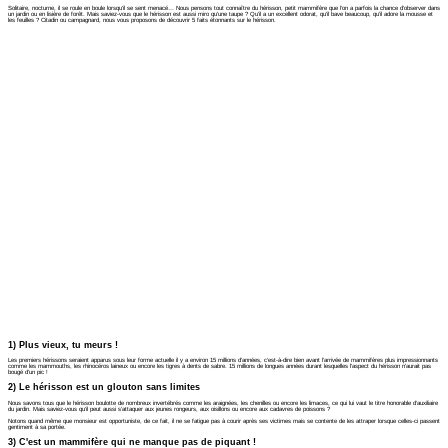
Solitaire, nocturne, il se roule en boule lorsqu’il se sent menacé… Nous pensons tout connaître du hérisson, petit mammifère que l’on a parfois la chance d’observer dans
un jardin ou en lisière de forêt. Mais saviez-vous que le hérisson est aussi miro qu’une taupe ? Qu’il a un excellent odorat, qu’il bave beaucoup, qu’il adore la mousse et
les feuilles ? Citadin ou campagnard, nous vous proposons de découvrir 5 faits étonnants sur le hérisson.
1) Plus vieux, tu meurs !
Les premiers hérissons seraient apparus sous leur forme actuelle il y a environ 15 millions d’années, c’est-à-dire bien avant l’arrivée de mammifères plus impressionnants
comme les mammouths, les rhinocéros laineux ou encore les tigres à dents de sabre. 15 millions de longues années durant lesquelles l’aspect du hérisson n’aurait pas
bougé d’un pic !
2) Le hérisson est un glouton sans limites
Nous savons tous que le hérisson boulotte de nombreux invertébrés comme les araignées, les chenilles ou encore les limaces, ce qui lui vaut le titre honorable d’auxiliaire
du jardin. Mais saviez-vous qu’il peut aussi s’attaquer aux jeunes rongeurs, aux oisillons ou encore aux cadavres de poissons ?
Notons quand même que monsieur est opportuniste, de ce fait, il ne se fatigue pas à courir après ses victimes mais se contente de les attraper lorsque celles-ci passent
gentiment à sa portée.
3) C'est un mammifère qui ne manque pas de piquant !