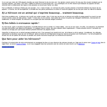
Ce ne sont pas moins de 6 000 piquants érectiles qui ornent fièrement le dos de notre ami. Ces derniers restent environ 18 mois pour être ensuite remplacés par de
nouveaux piquants, tout beaux, tout neufs. D’ailleurs le hérisson en prend grand soin ! Les scientifiques ont en effet observé qu’il enduisait ses piquants de bave,
sûrement pour se débarrasser des tiques et des parasites ou encore pour cacher son odeur.
Pour se défendre, le hérisson n’hésite pas une seconde : il se « roule en boule » et contracte les petits muscles présents à l’extrémité inférieure de chacun de ses
piquants. A l’inverse, lors de l’accouplement, la femelle étire ses pattes postérieures en arrière et couche les piquants de son dos pour éviter au mâle de se blesser.
4) Le hérisson est un animal qui s’exprime beaucoup… vraiment beaucoup.
Doté d’une excellente ouïe, le hérisson met à profit ses cordes vocales. Ainsi, il n’est pas rare de voir un hérisson qui souffle et grogne quand il se nourrit (un peu
comme certains voisins de table parfois). Inquiet ? Il lance des cris de cochons. Sans parler des amours bruyantes qui mélangent soufflements, éternuements et
nasillements, et durant lesquels, les hérissons ne s’occupent plus des éventuels dangers extérieurs.
5) Des bébés à croissance rapide !
Au mois de juin, après 4 semaines de gestation, la femelle hérisson met au monde 2 à 7 beaux bébés…tout nus et tout roses ! En effet, à la naissance, ils présentent
une peau boursouflée mais dépourvue de piquants. En quelques heures à peine, des petits piquants blancs apparaissent. Il faudra attendre environ 4 semaines (au
moment du sevrage) pour que le jeune hérisson présente fièrement ses piquants bruns.
Aujourd’hui, le hérisson est un animal sauvage protégé par la loi. C’est pourquoi il est interdit de le tuer, de le blesser ou de le capturer. Actuellement, les véhicules
représentent la deuxième cause de mort du hérisson, après la famine lors de l’hibernation lorsque les réserves de graisse sont insuffisantes. Il se fait principalement
écraser lors de ses quêtes de territoires ou pendant ses sorties nocturnes lorsqu’il part à la recherche de nourriture.
Que faire pour aider les hérissons?
Participez à la préservation de notre environnement en renseignant les lieux où vous observez des animaux écrasés sur J’agis pour la nature avec
Faune qui peut
dans la
région Nord ou encore
Faune et Route
, ou en vous engageant dans leur protection avec les centres de soins inscrits sur la
plateforme
Trouver une activité