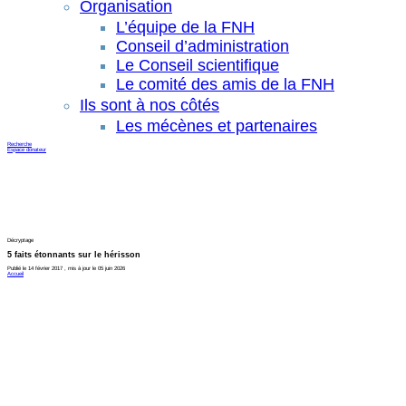
Organisation
L’équipe de la FNH
Conseil d’administration
Le Conseil scientifique
Le comité des amis de la FNH
Ils sont à nos côtés
Les mécènes et partenaires
Recherche
Espace donateur
Décryptage
5 faits étonnants sur le hérisson
Publié le 14 février 2017 , mis à jour le 05 juin 2026
Accueil