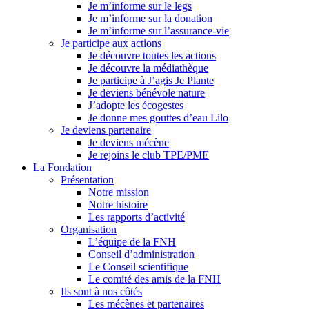
Je m’informe sur le legs
Je m’informe sur la donation
Je m’informe sur l’assurance-vie
Je participe aux actions
Je découvre toutes les actions
Je découvre la médiathèque
Je participe à J’agis Je Plante
Je deviens bénévole nature
J’adopte les écogestes
Je donne mes gouttes d’eau Lilo
Je deviens partenaire
Je deviens mécène
Je rejoins le club TPE/PME
La Fondation
Présentation
Notre mission
Notre histoire
Les rapports d’activité
Organisation
L’équipe de la FNH
Conseil d’administration
Le Conseil scientifique
Le comité des amis de la FNH
Ils sont à nos côtés
Les mécènes et partenaires