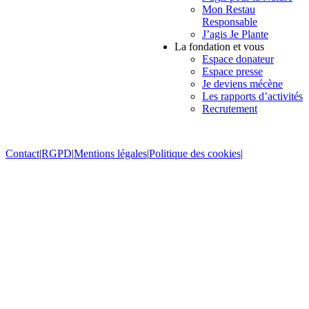
Mon Restau
Responsable
J’agis Je Plante
La fondation et vous
Espace donateur
Espace presse
Je deviens mécène
Les rapports d’activités
Recrutement
Contact
|
RGPD
|
Mentions légales
|
Politique des cookies
|