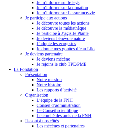
Je m’informe sur le legs
Je m’informe sur la donation
Je m’informe sur l’assurance-vie
Je participe aux actions
Je découvre toutes les actions
Je découvre la médiathèque
Je participe à J’agis Je Plante
Je deviens bénévole nature
J’adopte les écogestes
Je donne mes gouttes d’eau Lilo
Je deviens partenaire
Je deviens mécène
Je rejoins le club TPE/PME
La Fondation
Présentation
Notre mission
Notre histoire
Les rapports d’activité
Organisation
L’équipe de la FNH
Conseil d’administration
Le Conseil scientifique
Le comité des amis de la FNH
Ils sont à nos côtés
Les mécènes et partenaires