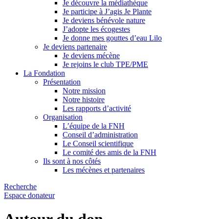
Je découvre la médiathèque
Je participe à J’agis Je Plante
Je deviens bénévole nature
J’adopte les écogestes
Je donne mes gouttes d’eau Lilo
Je deviens partenaire
Je deviens mécène
Je rejoins le club TPE/PME
La Fondation
Présentation
Notre mission
Notre histoire
Les rapports d’activité
Organisation
L’équipe de la FNH
Conseil d’administration
Le Conseil scientifique
Le comité des amis de la FNH
Ils sont à nos côtés
Les mécènes et partenaires
Recherche
Espace donateur