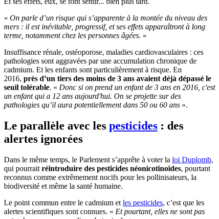
Et ses effets, eux, se font sentir... bien plus tard.
«
On parle d’un risque qui s’apparente à la montée du niveau des
mers : il est inévitable, progressif, et ses effets apparaîtront à long
terme, notamment chez les personnes âgées.
»
Insuffisance rénale, ostéoporose, maladies cardiovasculaires : ces
pathologies sont aggravées par une accumulation chronique de
cadmium. Et les enfants sont particulièrement à risque. En
2016,
près d’un tiers des moins de 3 ans avaient déjà dépassé le
seuil tolérable
. «
Donc si on prend un enfant de 3 ans en 2016, c'est
un enfant qui a 12 ans aujourd'hui. On se projette sur des
pathologies qu’il aura potentiellement dans 50 ou 60 ans
».
Le parallèle avec les
pesticides
: des
alertes ignorées
Dans le même temps, le Parlement s’apprête à voter la
loi Duplomb
,
qui pourrait
réintroduire des pesticides néonicotinoïdes
, pourtant
reconnus comme extrêmement nocifs pour les pollinisateurs, la
biodiversité et même la santé humaine.
Le point commun entre le cadmium et
les pesticides
, c’est que les
alertes scientifiques sont connues. «
Et pourtant, elles ne sont pas