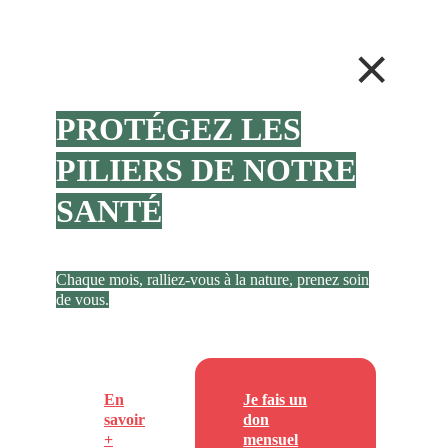
PROTÉGEZ LES
PILIERS DE NOTRE
SANTÉ
Chaque mois, ralliez-vous à la nature, prenez soin
de vous.
En
Je fais un
savoir
don
+
mensuel