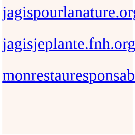
jagispourlanature.or
jagisjeplante.fnh.or
monrestauresponsab