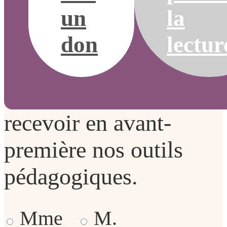
recevoir les actualités
un
la
de la FNH, être
don
lectur
informé de nos
campagnes pour agir et
recevoir en avant-
première nos outils
pédagogiques.
Mme
M.