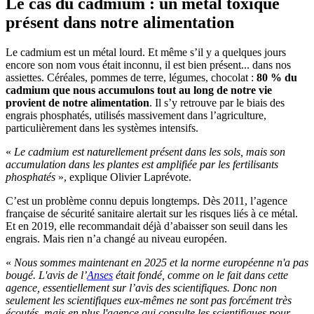
Le cas du cadmium : un métal toxique
présent dans notre alimentation
Le cadmium est un métal lourd. Et même s’il y a quelques jours
encore son nom vous était inconnu, il est bien présent... dans nos
assiettes. Céréales, pommes de terre, légumes, chocolat :
80 % du
cadmium que nous accumulons tout au long de notre vie
provient de notre alimentation
. Il s’y retrouve par le biais des
engrais phosphatés, utilisés massivement dans l’agriculture,
particulièrement dans les systèmes intensifs.
«
Le cadmium est naturellement présent dans les sols, mais son
accumulation dans les plantes est amplifiée par les fertilisants
phosphatés
», explique Olivier Laprévote.
C’est un problème connu depuis longtemps. Dès 2011, l’agence
française de sécurité sanitaire alertait sur les risques liés à ce métal.
Et en 2019, elle recommandait déjà d’abaisser son seuil dans les
engrais. Mais rien n’a changé au niveau européen.
«
Nous sommes maintenant en 2025 et la norme européenne n'a pas
bougé. L'avis de l’
Anses
était fondé, comme on le fait dans cette
agence, essentiellement sur l’avis des scientifiques. Donc non
seulement les scientifiques eux-mêmes ne sont pas forcément très
écoutés, mais en plus l'agence qui consulte les scientifiques pour