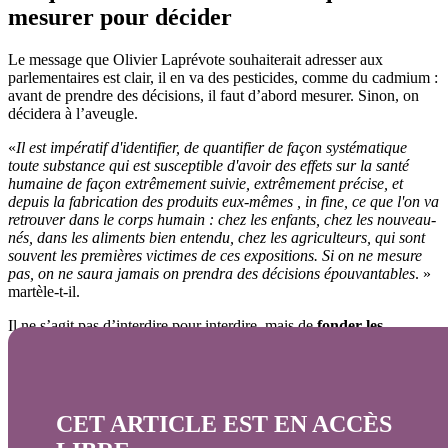
mesurer pour décider
Le message que Olivier Laprévote souhaiterait adresser aux
parlementaires est clair, il en va des pesticides, comme du cadmium :
avant de prendre des décisions, il faut d’abord mesurer. Sinon, on
décidera à l’aveugle.
«
Il
est impératif d'identifier, de quantifier de façon systématique
toute substance qui est susceptible d'avoir des effets sur la santé
humaine de façon extrêmement suivie, extrêmement précise, et
depuis la fabrication des produits eux-mêmes , in fine, ce que l'on va
retrouver dans le corps humain : chez les enfants, chez les nouveau-
nés, dans les aliments bien entendu, chez les agriculteurs, qui sont
souvent les premières victimes de ces expositions. Si on ne mesure
pas, on ne saura jamais on prendra des décisions épouvantables
. »
martèle-t-il.
Il ne s’agit pas d’interdire pour interdire, mais de
fonder les
décisions sur des données fiables et actualisées
, en tenant compte
de la santé publique.
CET ARTICLE EST EN ACCÈS