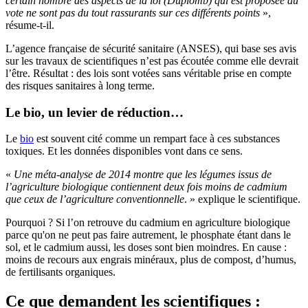
certain nombre des aspects de la loi (Duplomb) qui est proposée au
vote ne sont pas du tout rassurants sur ces différents points
»,
résume-t-il.
L’agence française de sécurité sanitaire (ANSES), qui base ses avis
sur les travaux de scientifiques n’est pas écoutée comme elle devrait
l’être. Résultat : des lois sont votées sans véritable prise en compte
des risques sanitaires à long terme.
Le bio, un levier de réduction…
Le
bio
est souvent cité comme un rempart face à ces substances
toxiques. Et les données disponibles vont dans ce sens.
«
Une méta-analyse de 2014 montre que les légumes issus de
l’agriculture biologique contiennent deux fois moins de cadmium
que ceux de l’agriculture conventionnelle
. » explique le scientifique.
Pourquoi ? Si l’on retrouve du cadmium en agriculture biologique
parce qu'on ne peut pas faire autrement, le phosphate étant dans le
sol, et le cadmium aussi, les doses sont bien moindres. En cause :
moins de recours aux engrais minéraux, plus de compost, d’humus,
de fertilisants organiques.
Ce que demandent les scientifiques :