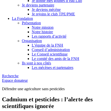
Je donne mes gouttes d’eau Lilo
Je deviens partenaire
Je deviens mécène
Je rejoins le club TPE/PME
La Fondation
Présentation
Notre mission
Notre histoire
Les rapports d’activité
Organisation
L’équipe de la FNH
Conseil d’administration
Le Conseil scientifique
Le comité des amis de la FNH
Ils sont à nos côtés
Les mécènes et partenaires
Recherche
Espace donateur
Défendre une agriculture sans pesticides
Cadmium et pesticides : l’alerte des
scientifiques ignorée