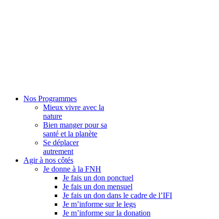
Nos Programmes
Mieux vivre avec la
nature
Bien manger pour sa
santé et la planète
Se déplacer
autrement
Agir à nos côtés
Je donne à la FNH
Je fais un don ponctuel
Je fais un don mensuel
Je fais un don dans le cadre de l’IFI
Je m’informe sur le legs
Je m’informe sur la donation