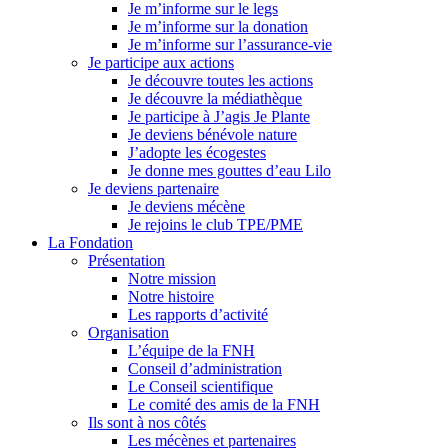
Je m’informe sur le legs
Je m’informe sur la donation
Je m’informe sur l’assurance-vie
Je participe aux actions
Je découvre toutes les actions
Je découvre la médiathèque
Je participe à J’agis Je Plante
Je deviens bénévole nature
J’adopte les écogestes
Je donne mes gouttes d’eau Lilo
Je deviens partenaire
Je deviens mécène
Je rejoins le club TPE/PME
La Fondation
Présentation
Notre mission
Notre histoire
Les rapports d’activité
Organisation
L’équipe de la FNH
Conseil d’administration
Le Conseil scientifique
Le comité des amis de la FNH
Ils sont à nos côtés
Les mécènes et partenaires