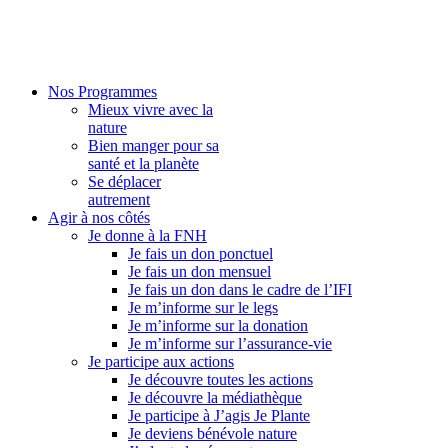
Nos Programmes
Mieux vivre avec la
nature
Bien manger pour sa
santé et la planète
Se déplacer
autrement
Agir à nos côtés
Je donne à la FNH
Je fais un don ponctuel
Je fais un don mensuel
Je fais un don dans le cadre de l’IFI
Je m’informe sur le legs
Je m’informe sur la donation
Je m’informe sur l’assurance-vie
Je participe aux actions
Je découvre toutes les actions
Je découvre la médiathèque
Je participe à J’agis Je Plante
Je deviens bénévole nature