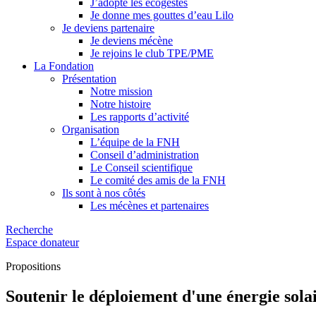
J’adopte les écogestes
Je donne mes gouttes d’eau Lilo
Je deviens partenaire
Je deviens mécène
Je rejoins le club TPE/PME
La Fondation
Présentation
Notre mission
Notre histoire
Les rapports d’activité
Organisation
L’équipe de la FNH
Conseil d’administration
Le Conseil scientifique
Le comité des amis de la FNH
Ils sont à nos côtés
Les mécènes et partenaires
Recherche
Espace donateur
Propositions
Soutenir le déploiement d'une énergie sola